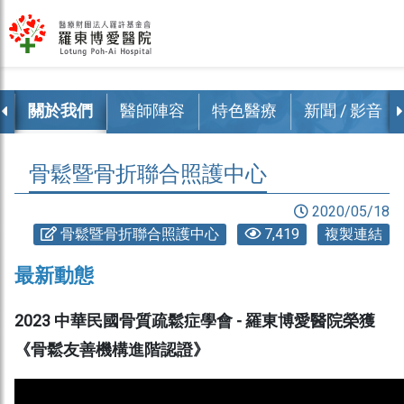
覽
關於我們
醫師陣容
特色醫療
新聞 / 影音
骨鬆暨骨折聯合照護中心
2020/05/18
骨鬆暨骨折聯合照護中心
7,419
複製連結
最新動態
2023 中華民國骨質疏鬆症學會 - 羅東博愛醫院榮獲
《骨鬆友善機構進階認證》