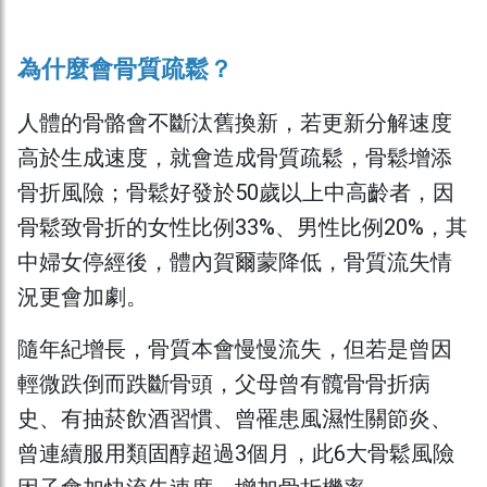
為什麼會骨質疏鬆？
人體的骨骼會不斷汰舊換新，若更新分解速度
高於生成速度，就會造成骨質疏鬆，骨鬆增添
骨折風險；骨鬆好發於50歲以上中高齡者，因
骨鬆致骨折的女性比例33%、男性比例20%，其
中婦女停經後，體內賀爾蒙降低，骨質流失情
況更會加劇。
隨年紀增長，骨質本會慢慢流失，但若是曾因
輕微跌倒而跌斷骨頭，父母曾有髖骨骨折病
史、有抽菸飲酒習慣、曾罹患風濕性關節炎、
曾連續服用類固醇超過3個月，此6大骨鬆風險