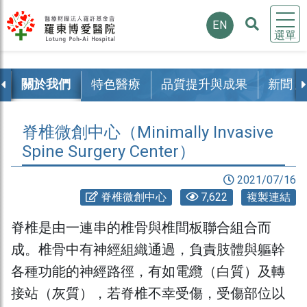
EN
選單
覽
關於我們
特色醫療
品質提升與成果
新聞 /
脊椎微創中心（Minimally Invasive
Spine Surgery Center）
2021/07/16
脊椎微創中心
7,622
複製連結
脊椎是由一連串的椎骨與椎間板聯合組合而
成。椎骨中有神經組織通過，負責肢體與軀幹
各種功能的神經路徑，有如電纜（白質）及轉
接站（灰質），若脊椎不幸受傷，受傷部位以