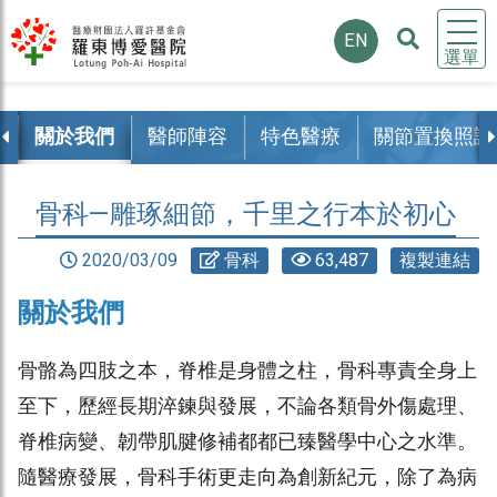
EN
選單
覽
關於我們
醫師陣容
特色醫療
關節置換照護
骨科—雕琢細節，千里之行本於初心
2020/03/09
骨科
63,487
複製連結
關於我們
骨骼為四肢之本，脊椎是身體之柱，骨科專責全身上
至下，歷經長期淬鍊與發展，不論各類骨外傷處理、
脊椎病變、韌帶肌腱修補都都已臻醫學中心之水準。
隨醫療發展，骨科手術更走向為創新紀元，除了為病