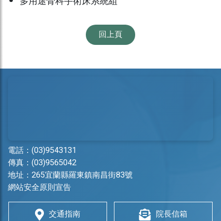
多用途骨科手術床系統組
回上頁
電話：
(03)9543131
傳真：(03)9565042
地址：
265宜蘭縣羅東鎮南昌街83號
網站安全原則宣告
交通指南
院長信箱