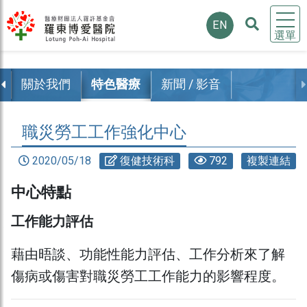
EN
選單
覽
關於我們
特色醫療
新聞 / 影音
職災勞工工作強化中心
2020/05/18
復健技術科
792
複製連結
中心特點
工作能力評估
藉由晤談、功能性能力評估、工作分析來了解
傷病或傷害對職災勞工工作能力的影響程度。