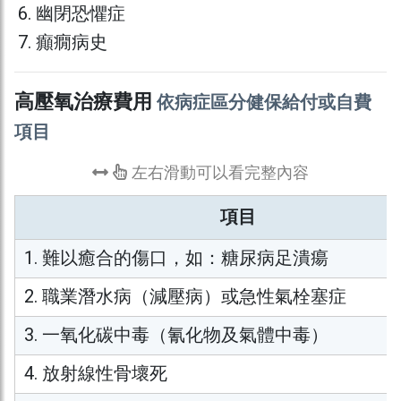
幽閉恐懼症
癲癇病史
高壓氧治療費用
依病症區分健保給付或自費
項目
左右滑動可以看完整內容
項目
1. 難以癒合的傷口，如：糖尿病足潰瘍
2. 職業潛水病（減壓病）或急性氣栓塞症
3. 一氧化碳中毒（氰化物及氣體中毒）
4. 放射線性骨壞死