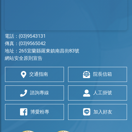
電話：
(03)9543131
傳真：(03)9565042
地址：
265宜蘭縣羅東鎮南昌街83號
網站安全原則宣告
交通指南
院長信箱
諮詢專線
人工掛號
博愛粉專
加入好友