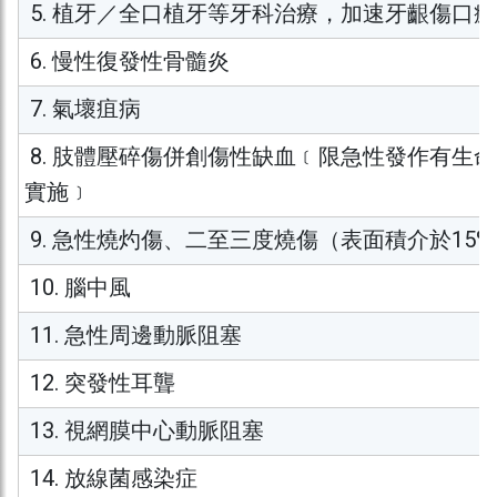
5. 植牙／全口植牙等牙科治療，加速牙齦傷口
6. 慢性復發性骨髓炎
7. 氣壞疽病
8. 肢體壓碎傷併創傷性缺血﹝限急性發作有生
實施﹞
9. 急性燒灼傷、二至三度燒傷（表面積介於15%-
10. 腦中風
11. 急性周邊動脈阻塞
12. 突發性耳聾
13. 視網膜中心動脈阻塞
14. 放線菌感染症