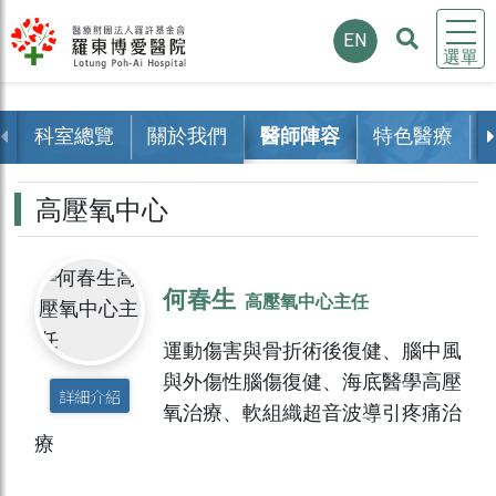
EN
選單
科室總覽
關於我們
醫師陣容
特色醫療
高壓氧中心
何春生
高壓氧中心主任
運動傷害與骨折術後復健、腦中風
與外傷性腦傷復健、海底醫學高壓
詳細介紹
氧治療、軟組織超音波導引疼痛治
療