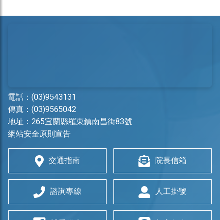
電話：
(03)9543131
傳真：(03)9565042
地址：
265宜蘭縣羅東鎮南昌街83號
網站安全原則宣告
交通指南
院長信箱
諮詢專線
人工掛號