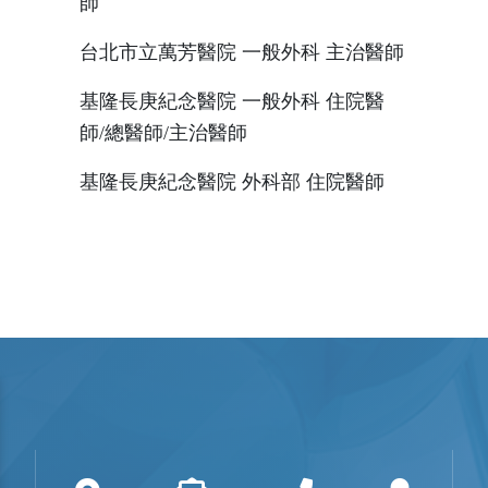
用
師
收費標準
用
台北市立萬芳醫院 一般外科 主治醫師
藥品暨醫材引進
用
基隆長庚紀念醫院 一般外科 住院醫
五癌篩檢轉介單
師/總醫師/主治醫師
骨質疏鬆門診時間表
基隆長庚紀念醫院 外科部 住院醫師
用
通譯人才資訊