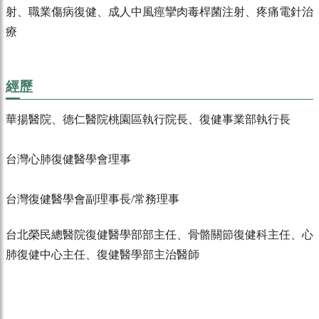
射、職業傷病復健、成⼈中風痙攣⾁毒桿菌注射、疼痛電針治
療
經歷
華揚醫院、德仁醫院桃園區執⾏院長、復健事業部執⾏長
台灣⼼肺復健醫學會理事
台灣復健醫學會副理事長/常務理事
台北榮⺠總醫院復健醫學部部主任、骨骼關節復健科主任、⼼
肺復健中⼼主任、復健醫學部主治醫師