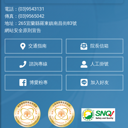
電話：
(03)9543131
傳真：(03)9565042
地址：
265宜蘭縣羅東鎮南昌街83號
網站安全原則宣告
交通指南
院長信箱
諮詢專線
人工掛號
博愛粉專
加入好友