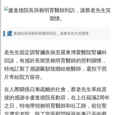
盧
進德院長與賴明育醫師到訪，讓蔡老先生笑開懷。
老先生固定因腎臟疾病至羅東博愛醫院腎臟科
回診，有感於長期受賴明育醫師的照料關懷，
特地訂製了感謝匾額致贈給賴醫師，還拍下照
片寄給院方留存。
在人際關係日漸疏離的社會，蔡老先生單純直
接的感謝令盧進德院長動容，在上任屆滿2周年
之日，特地帶領賴明育醫師和社工師，前往聖
方濟安老院，除了當面慰問探視年事已高的蔡