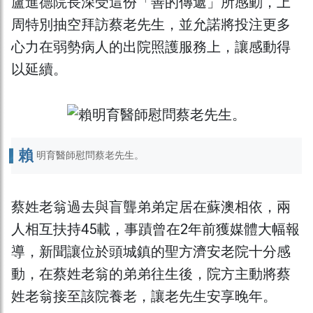
盧進德院長深受這份「善的傳遞」所感動，上
周特別抽空拜訪蔡老先生，並允諾將投注更多
心力在弱勢病人的出院照護服務上，讓感動得
以延續。
賴
明育醫師慰問蔡老先生。
蔡姓老翁過去與盲聾弟弟定居在蘇澳相依，兩
人相互扶持45載，事蹟曾在2年前獲媒體大幅報
導，新聞讓位於頭城鎮的聖方濟安老院十分感
動，在蔡姓老翁的弟弟往生後，院方主動將蔡
姓老翁接至該院養老，讓老先生安享晚年。