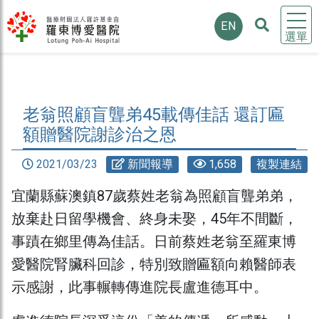
EN
選單
老翁照顧盲聾弟45載傳佳話 還訂匾
額贈醫院謝診治之恩
2021/03/23
新聞報導
1,658
複製連結
宜蘭縣蘇澳鎮87歲蔡姓老翁為照顧盲聾弟弟，
放棄赴日留學機會、終身未娶，45年不間斷，
事蹟在鄉里傳為佳話。日前蔡姓老翁至羅東博
愛醫院腎臟科回診，特別致贈匾額向賴醫師表
示感謝，此事輾轉傳進院長盧進德耳中。