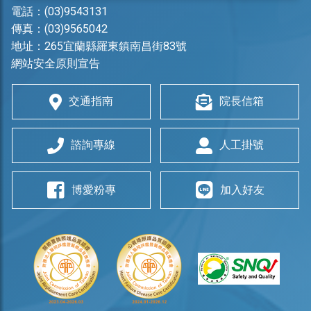
電話：
(03)9543131
傳真：(03)9565042
地址：
265宜蘭縣羅東鎮南昌街83號
網站安全原則宣告
交通指南
院長信箱
諮詢專線
人工掛號
博愛粉專
加入好友