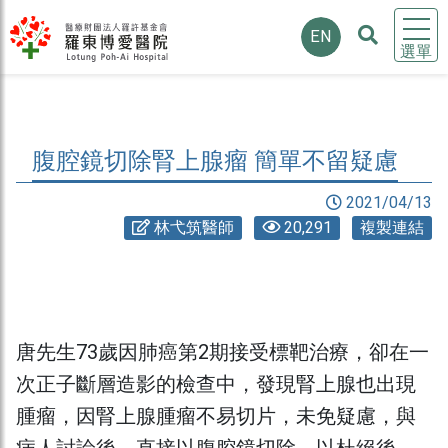
EN
選單
腹腔鏡切除腎上腺瘤 簡單不留疑慮
2021/04/13
林弋筑醫師
20,291
複製連結
唐先生73歲因肺癌第2期接受標靶治療，卻在一
次正子斷層造影的檢查中，發現腎上腺也出現
腫瘤，因腎上腺腫瘤不易切片，未免疑慮，與