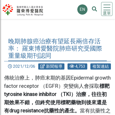
EN
選單
晚期肺腺癌治療有望延長兩倍存活
率： 羅東博愛醫院肺癌研究受國際
重量級期刊認同
2021/12/06
新聞報導
4,753
複製連結
傳統治療上，肺癌末期的基因Epidermal growth
factor receptor （EGFR）突變病人會採取
標靶
tyrosine kinase inhibitor （TKI）治療，往往初
期效果不錯，但終究使用標靶藥物到後來還是
有drug resistance抗藥性的產生。
當有抗藥性之