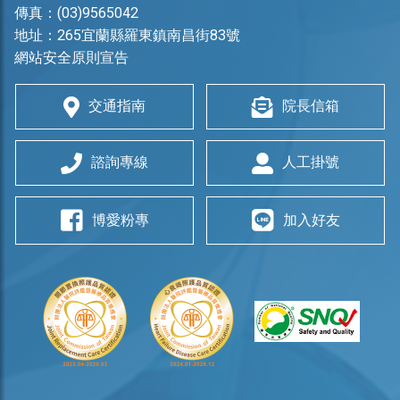
傳真：(03)9565042
地址：
265宜蘭縣羅東鎮南昌街83號
網站安全原則宣告
交通指南
院長信箱
諮詢專線
人工掛號
博愛粉專
加入好友