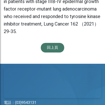
in patients with stage IIIB-IV epidermal growth
factor receptor-mutant lung adenocarcinoma
who received and responded to tyrosine kinase
inhibitor treatment, Lung Cancer 162 （2021）
29-35.
回上頁
電話：
(03)9543131