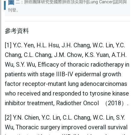
圖
二：肺癌團隊研究受國際肺癌頂尖期刊[Lung Cancer]認同與
刊登。
參考資料
[1] Y.C. Yen, H.L. Hsu, J.H. Chang, W.C. Lin, Y.C.
Chang, C.L. Chang, J.M. Chow, K.S. Yuan, A.T.H.
Wu, S.Y. Wu, Efficacy of thoracic radiotherapy in
patients with stage IIIB-IV epidermal growth
factor receptor-mutant lung adenocarcinomas
who received and responded to tyrosine kinase
inhibitor treatment, Radiother Oncol （2018）.
[2] Y.N. Chien, Y.C. Lin, C.L. Chang, W.C. Lin, S.Y.
Wu, Thoracic surgery improved overall survival