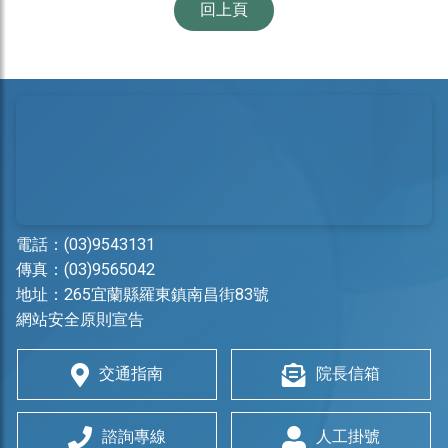
回上頁
電話：
(03)9543131
傳真：(03)9565042
地址：
265宜蘭縣羅東鎮南昌街83號
網站安全原則宣告
交通指南
院長信箱
諮詢專線
人工掛號