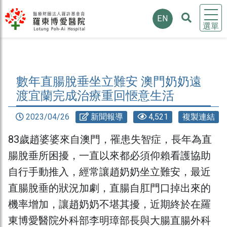
EN
選單
數年直腸脫垂坐立難安 澳門奶奶遠
渡宜蘭完成治療重回愜意生活
2023/04/26
新聞報導
4,521
複製連結
83歲趙婆婆來自澳門，罹患失智症，長年為直
腸脫垂所困擾，一直以來都必須仰賴看護協助
自行手動推入，經常讓趙奶奶坐立難安，最近
直腸脫垂的狀況加劇，直腸自肛門口掉出來的
機率增加，讓趙奶奶不堪其擾，近期終於在羅
東博愛醫院外科部李明璋部長與大腸直腸外科