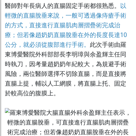
醫師對年長病人的直腸固定手術都很熟悉。
以
輕微的直腸脫垂來說，一般可透過像痔瘡手術
的方式，直接進行直腸肌肉層摺疊術完成治
療；但若像趙奶奶直腸脫垂在外的長度長達10
公分，就必須從腹部進行手術。
此次手術由羅
東博愛醫院外科部部長李明璋與余盈輝主任同
時執刀，因考量趙奶奶年紀較大，為規避手術
風險，兩位醫師選擇不切除直腸，而是直接將
直腸上提，輔以人工網膜，將直腸上托、固定
於較高位的腹膜上。