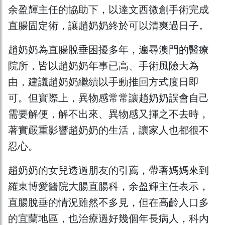
余盈輝主任的協助下，以達文西微創手術完成
直腸固定術，讓趙奶奶終於可以清爽過日子。
趙奶奶為直腸脫垂困擾多年，遍尋澳門的醫療
院所，皆以趙奶奶年事已高、手術風險大為
由，建議趙奶奶繼續以手動推回方式度日即
可。但實際上，異物感常常讓趙奶奶誤會自己
需要解便，解不出來、異物感又揮之不去時，
著實嚴重影響趙奶奶的生活，讓家人也都很不
忍心。
趙奶奶的女兒透過朋友的引薦，帶著媽媽來到
羅東博愛醫院大腸直腸科，余盈輝主任表示，
直腸脫垂的情況雖然不多見，但在高齡人口多
的宜蘭地區，也治療過好幾個年長病人，科內