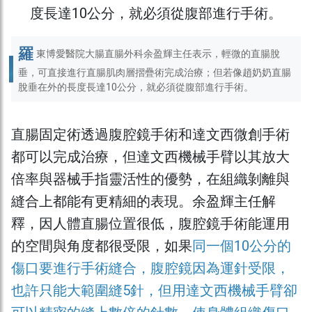
羅
東博愛醫院大腸直腸外科余盈輝主任表示，輕微的直腸脫
垂，可直接進行直腸肌肉層摺疊術完成治療；但若像趙奶奶直腸
脫垂在外的長度長達10公分，就必須從腹部進行手術。
直腸固定術透過腹腔鏡手術和達文西微創手術
都可以完成治療，但達文西機械手臂以其放大
倍率與器械手指靈活性的優勢，在組織剝離與
縫合上都能有更精細的表現。余盈輝主任解
釋，因人體直腸位置很低，腹腔鏡手術能運用
的空間與角度都很受限，如果
同一個10公分的
傷口要進行手術縫合，腹腔鏡因為運針受限，
也許只能大範圍縫5針，但用達文西機械手臂卻