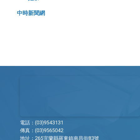
牙科
護理部
中時新聞網
復健醫學科
藥劑科
皮膚科
復健治療科
家庭醫學科
營養科
職業醫學科
檢驗科
身心暨精神科
社區醫學部
急診醫學科
教學研究部
重症醫學科
醫療品質部
加護醫學科
社會工作課
電話：
(03)9543131
傳真：(03)9565042
放射診斷科
採購部
地址：
265宜蘭縣羅東鎮南昌街83號