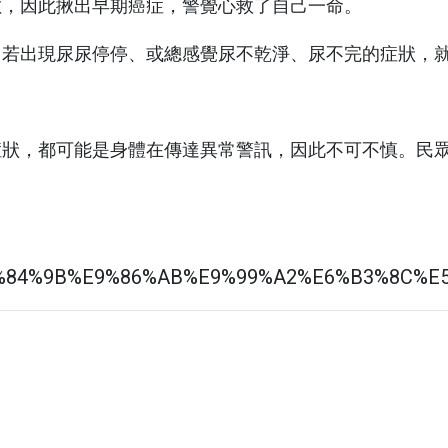
數，因此揪出早期癌症，警覺心救了自己一命。
收費標準
用
本院實施時程及範圍
，若出現尿尿停停、或總感覺尿不乾淨、尿不完的症狀，
藥品暨醫材引進
用
資安認證／資訊安全宣
言
五癌篩檢轉介單
用
症狀，都可能是身體在傳達異常警訊，因此不可不慎。民
骨質疏鬆門診時間表
用
通譯人才資訊
用
用