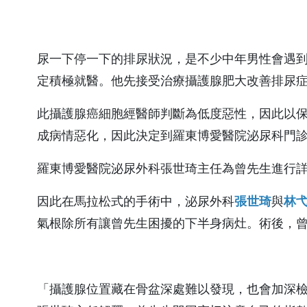
神經內科
心臟血管外
預約領藥
失物招領
宜蘭縣蘭花
會
新陳代謝科
大腸直腸外
視訊特診
尿一下停一下的排尿狀況，是不少中年男性會遇
感染科
整形外科
定積極就醫。他先接受治療攝護腺肥大改善排尿
一般內科
麻醉科
那些，博愛的
此攝護腺癌細胞經醫師判斷為低度惡性，因此以保
風濕免疫科
耳鼻喉科
政策宣告
成病情惡化，因此決定到羅東博愛醫院泌尿科門
病房手札
眼科
羅東博愛醫院泌尿外科張世琦主任為曾先生進行
平日的急診
網站安全原
外傷科
私權政策
因此在馬拉松式的手術中，泌尿外科
張世琦
與
林
居家手札
防治性騷擾
氣根除所有讓曾先生困擾的下半身病灶。術後，曾
門診手札
宣示
個資保護管
收費標準
「攝護腺位置藏在骨盆深處難以發現，也會加深檢
私權宣告