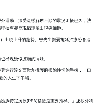
換照護品質認證
醫學減重中心
照護品質認證
脊椎微創中心
戶外運動，深受這樣解尿不順的狀況困擾已久，決
吞嚥機能重建中心
病理檢查卻發現攝護腺出現癌細胞。
智能復健機器人中心
A）出現上升的趨勢。曾先生擔憂拖延治療恐會造
乳房醫學中心
高壓氧中心
內也出現疑似腫瘤的病灶。
全人疼痛照護中心
接著進行達文西微創攝護腺根除性切除手術，一口
骨鬆暨骨折聯合照護中
憂的人生下半場。
心
睡眠中心
腺特定抗原(PSA)指數是重要指標。」泌尿外科
正子影像中心