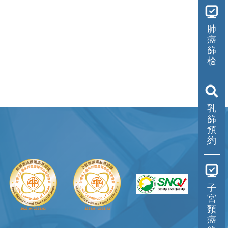
肺
癌
篩
檢
乳
篩
預
約
子
宮
頸
癌