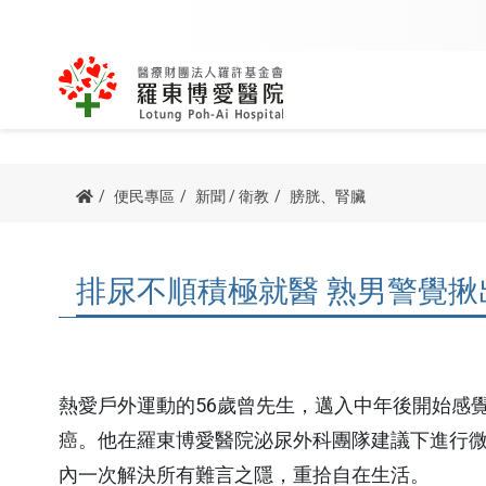
內科
外科
關於創辦人
該看哪一科
用藥查詢
公益足跡
博愛簡介
我要掛號
訊息專區
病友團體
便民專區
新聞 / 衛教
膀胱、腎臟
主委/執行長的話
我要當志工
防疫專區
諮詢服務
心臟血管內科
骨科
宗旨與理念
科別掛號
新進醫師
心衰竭病友
病人權利與義務
院長的話
交通指南
排尿不順積極就醫 熟男警覺揪
腎臟科
泌尿外科
榮耀與認證
醫師掛號
最新消息
呼吸道病友
他院駐診
血液腫瘤科
一般外科
沿革紀事
看診號查詢
新聞 / 衛教
腦中風病友
預立醫療照護諮商
胃腸肝膽科
神經外科
公開資訊
查詢及取消
博愛影音
腎臟病病友
熱愛戶外運動的56歲曾先生，邁入中年後開始感
器官捐贈
胸腔內科
胸腔外科
癌。他在羅東博愛醫院泌尿外科團隊建議下進行微
停代診查詢
活動資訊
疼痛病友會
內一次解決所有難言之隱，重拾自在生活。