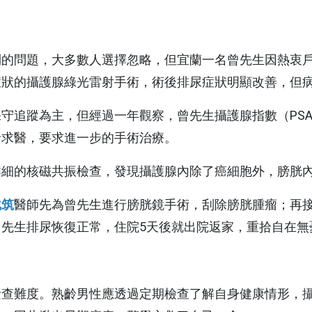
科
婦癌關懷協
健康心理專區
抽血服務
檢查常見問答
關節置
科
青少年健康促進專區
急診即時資訊
住院常見問答
腦中風
到的問題，大多數人選擇忽略，但宜蘭一名曾先生因熱衷
病房概況
其他常見問題
症狀的攝護腺綠光雷射手術，術後排尿症狀明顯改善，但
日常
守追蹤為主，但經過一年觀察，曾先生攝護腺指數（PS
下載區
診求醫，要求進一步的手術治療。
詳細的核磁共振檢查，發現攝護腺內除了癌細胞外，膀胱
則宣告暨隱
院刊-健康日子
弋筑
醫師先為曾先生進行膀胱鏡手術，刮除膀胱腫瘤；再
門診表
性侵害政策
先生排尿恢復正常，住院5天後就出院返家，重拾自在無
文件申請
衛教單張
理政策及隱
電子病歷專區
查難度。熟齡男性應透過定期檢查了解自身健康情形，攝護
捐款徵信