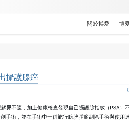
關於博愛
博
婦兒科
中醫科
健康促進
就醫指南
常見問題
醫療救助
疾病照護
長期照顧
文件申請
公益服務
小兒科
中醫科
活動
生活型態醫學
門診
掛號常見問答
申請方式
關於照
居家醫
線上申
行動醫
出攝護腺癌
婦產科
活動
母嬰親善
急診
門診常見問答
補助對象
肺阻塞
社區整
病歷/診
偏鄉公
(A)單位
活動
健康醫院
住院
繳費常見問答
捐款/捐物
心衰竭
影像拷
捐血活
出院準
會
無菸醫院
轉診
領藥常見問答
腎臟病
身心障
袋袋書香
覺解尿不適，加上健康檢查發現自己攝護腺指數（PSA）
創手術，並在手術中一併施行膀胱腫瘤刮除手術與使用達
無檳醫院
藥局
急診常見問答
乳癌照
外籍看