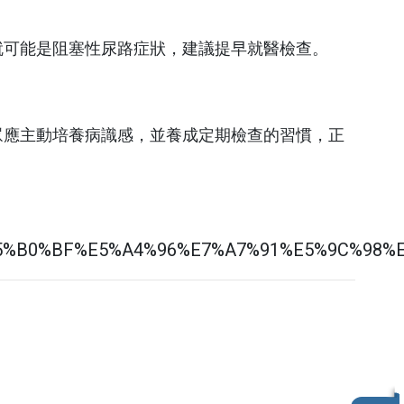
傷口照護中心
就可能是阻塞性尿路症狀，建議提早就醫檢查。
美容醫學中心
活力學苑
眾應主動培養病識感，並養成定期檢查的習慣，正
預防醫學／健康管理
中心
兒童發展聯合評估中心
職災勞工工作強化中心
共同檢查中心