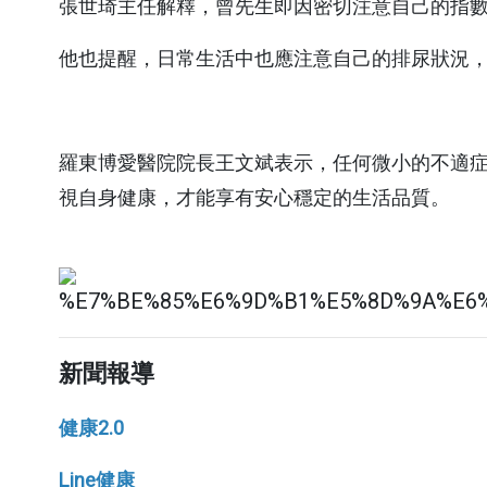
張世琦主任解釋，曾先生即因密切注意自己的指
門診就醫費
他也提醒，日常生活中也應注意自己的排尿狀況
急診就醫費
住院醫療費
羅東博愛醫院院長王文斌表示，任何微小的不適
文件申請費
視自身健康，才能享有安心穩定的生活品質。
自費品項費
繳費方式
中醫看診費
新聞報導
健康2.0
其他科
醫事行政部門
Line健康