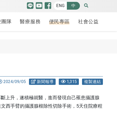
ENG
中
愛團隊
醫療服務
便民專區
社會公益
特色中心
品質認證
博愛特輯
癌防安寧
人才招募
羅許基金會獎助學金
高階機器人微創手術中
護品質認證
療照護
請病歷
療講堂
健康日子
癌症防治
各職務招募
申請方式
心
照護品質認證
合型服務中心
斷證明申請
益服務隊
70週年
安寧療護-緩和醫療中
線上履歷填寫
學生分享
腫瘤醫學中心
心
2024/09/05
新聞報導
1,315
複製連結
照護品質認證
貝申請
動
幸福之路
心臟血管中心
備服務
安寧學堂不下課-紀念
照謢品質認證
礙鑑定
 袋袋相傳
不斷上升，遂積極就醫，進而發現自己罹患攝護腺
冊
腦中風暨腦血管介入
文西手臂的攝護腺根除性切除手術，5天住院療程
護品質認證
護工
治療中心
癌友家庭關懷社區