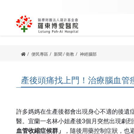
內科
外科
關於創辦人
該看哪一科
用藥查詢
公益足跡
博愛簡介
我要掛號
訊息專區
病友團體
便民專區
新聞 / 衛教
神經腦部
主委/執行長的話
我要當志工
防疫專區
諮詢服務
心臟血管內科
骨科
宗旨與理念
科別掛號
新進醫師
心衰竭病友
病人權利與義務
院長的話
交通指南
產後頭痛找上門！治療腦血管
腎臟科
泌尿外科
榮耀與認證
醫師掛號
最新消息
呼吸道病友
他院駐診
血液腫瘤科
一般外科
沿革紀事
看診號查詢
新聞 / 衛教
腦中風病友
預立醫療照護諮商
胃腸肝膽科
神經外科
公開資訊
查詢及取消
博愛影音
腎臟病病友
許多媽媽在生產後都會出現身心不適的後遺
器官捐贈
醫。宜蘭一名林小姐產後3個月突然出現劇
胸腔內科
胸腔外科
停代診查詢
活動資訊
疼痛病友會
血管收縮症候群」
，隨後用藥控制症狀，也