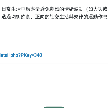
收費標準
用
資安認證／資訊安全宣
。日常生活中應盡量避免劇烈的情緒波動（如大哭或
言
。透過均衡飲食、正向的社交生活與規律的運動作息
藥品暨醫材引進
用
五癌篩檢轉介單
用
骨質疏鬆門診時間表
用
通譯人才資訊
detail.php?PKey=340
用