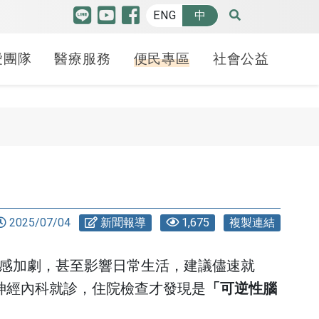
ENG
中
愛團隊
醫療服務
便民專區
社會公益
特色中心
品質認證
博愛特輯
癌防安寧
人才招募
羅許基金會獎助學金
高階機器人微創手術中
護品質認證
療照護
請病歷
療講堂
健康日子
癌症防治
各職務招募
申請方式
心
照護品質認證
合型服務中心
斷證明申請
益服務隊
70週年
安寧療護-緩和醫療中
線上履歷填寫
學生分享
腫瘤醫學中心
心
2025/07/04
新聞報導
1,675
複製連結
照護品質認證
貝申請
動
幸福之路
心臟血管中心
備服務
安寧學堂不下課-紀念
照謢品質認證
礙鑑定
 袋袋相傳
感加劇，甚至影響日常生活，建議儘速就
冊
腦中風暨腦血管介入
神經內科就診，住院檢查才發現是
「可逆性腦
護品質認證
護工
治療中心
癌友家庭關懷社區