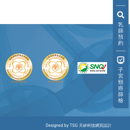
乳
篩
預
約
子
宮
頸
癌
篩
檢
Designed by TSG 天矽科技網頁設計