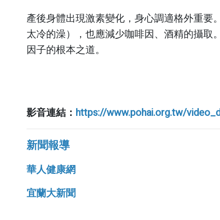
急診就醫費
產後身體出現激素變化，身心調適格外重要
太冷的澡），也應減少咖啡因、酒精的攝取
住院醫療費
因子的根本之道。
文件申請費
自費品項費
繳費方式
影音連結：
https://www.pohai.org.tw/video_
中醫看診費
新聞報導
華人健康網
宜蘭大新聞
其他科
醫事行政部門