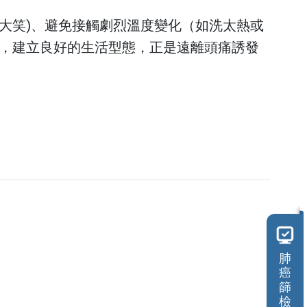
傷口照護中心
大笑)、避免接觸劇烈溫度變化（如洗太熱或
，建立良好的生活型態，正是遠離頭痛誘發
美容醫學中心
活力學苑
預防醫學／健康管理
中心
兒童發展聯合評估中心
職災勞工工作強化中心
共同檢查中心
肺
癌
篩
檢