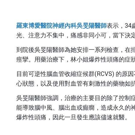
神經內科
心臟血管外
預約領藥
失物招領
宜蘭縣蘭花
會
新陳代謝科
大腸直腸外
視訊特診
羅東博愛醫院神經內科吳旻陽醫師
表示，3
感染科
整形外科
光、注意力不集中，痛感非同小可，當下決
一般內科
麻醉科
那些，博愛的
到院後吳旻陽醫師為她安排一系列檢查，在
風濕免疫科
耳鼻喉科
政策宣告
痙攣。用藥治療下，林小姐爆炸性頭痛的症
病房手札
眼科
目前可逆性腦血管收縮症候群(RCVS) 
平日的急診
網站安全原
外傷科
心狀態，以及使用對血管有刺激性的藥物如
私權政策
居家手札
吳旻陽醫師強調，治療的主要目的除了控制
防治性騷擾
門診手札
宣示
能導致腦中風、腦出血或癲癇，造成永久的
收費標準
爆炸性頭痛，因此一旦發生應該儘速就醫。
個資保護管
私權宣告
門診就醫費