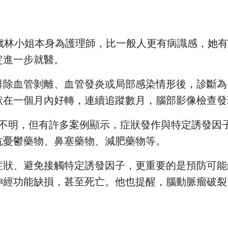
科
婦癌關懷協
健康心理專區
抽血服務
檢查常見問答
關節置
科
青少年健康促進專區
急診即時資訊
住院常見問答
腦中風
4歲林小姐本身為護理師，比一般人更有病識感，她
病房概況
其他常見問題
定進一步就醫。
日常
排除血管剝離、血管發炎或局部感染情形後，診斷為
下載區
狀在一個月內好轉，連續追蹤數月，腦部影像檢查發
的原因不明，但有許多案例顯示，症狀發作與特定誘發
則宣告暨隱
院刊-健康日子
抗憂鬱藥物、鼻塞藥物、減肥藥物等。
門診表
症狀、避免接觸特定誘發因子，更重要的是預防可能
性侵害政策
文件申請
神經功能缺損，甚至死亡。他也提醒，腦動脈瘤破裂
電子病歷專區
衛教單張
理政策及隱
捐款徵信
用
本院實施時程及範圍