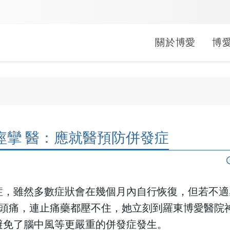
關於博愛
博
婦兒科
中醫科
健康促進
就醫指南
常見問題
醫療救助
疾病照護
長期照顧
文件申請
公益服務
小兒科
中醫科
活動
生活型態醫學
門診
掛號常見問答
申請方式
關於照
居家醫
線上申
行動醫
痙攣 醫：應就醫預防併發症
婦產科
活動
母嬰親善
急診
門診常見問答
補助對象
肺阻塞
社區整
病歷/診
偏鄉公
(A)單位
活動
健康醫院
住院
繳費常見問答
捐款/捐物
心衰竭
影像拷
捐血活
出院準
會
無菸醫院
轉診
領藥常見問答
腎臟病
身心障
袋袋書香
症，雖然多數症狀會在幾個月內自行恢復，但若不適
烈頭痛，連止痛藥都壓不住，她立刻到羅東博愛醫院
無檳醫院
藥局
急診常見問答
乳癌照
外籍看
避免了腦中風等更嚴重的併發症發生。