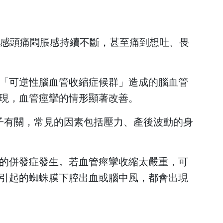
換照護品質認證
醫學減重中心
照護品質認證
脊椎微創中心
有感頭痛悶脹感持續不斷，甚至痛到想吐、畏
吞嚥機能重建中心
智能復健機器人中心
「可逆性腦血管收縮症候群」造成的腦血管
乳房醫學中心
現，血管痙攣的情形顯著改善。
高壓氧中心
因子有關，常見的因素包括壓力、產後波動的身
全人疼痛照護中心
骨鬆暨骨折聯合照護中
的併發症發生。若血管痙攣收縮太嚴重，可
心
引起的蜘蛛膜下腔出血或腦中風，都會出現
睡眠中心
正子影像中心