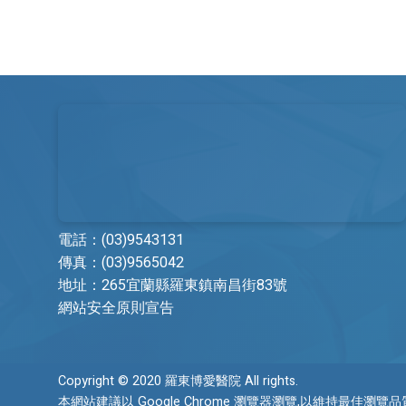
牙科
護理部
復健醫學科
藥劑科
皮膚科
復健治療科
家庭醫學科
營養科
職業醫學科
檢驗科
身心暨精神科
社區醫學部
電話：
(03)9543131
傳真：(03)9565042
急診醫學科
教學研究部
地址：
265宜蘭縣羅東鎮南昌街83號
重症醫學科
醫療品質部
網站安全原則宣告
加護醫學科
社會工作課
Copyright © 2020 羅東博愛醫院 All rights.
放射診斷科
採購部
本網站建議以 Google Chrome 瀏覽器瀏覽,以維持最佳瀏覽