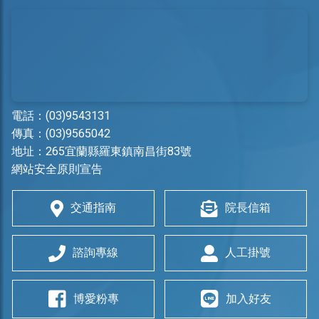
電話：
(03)9543131
傳真：(03)9565042
地址：
265宜蘭縣羅東鎮南昌街83號
網站安全原則宣告
交通指南
院長信箱
諮詢專線
人工掛號
博愛粉專
加入好友