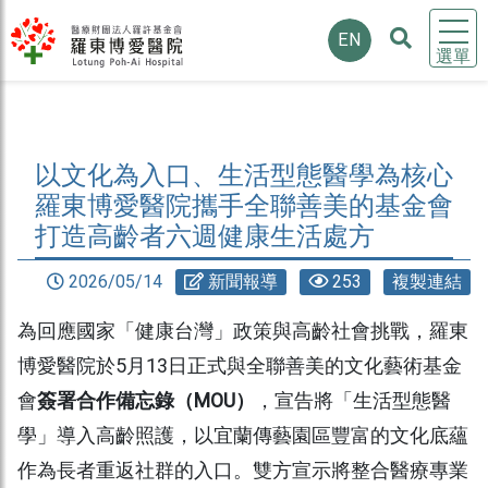
EN
選單
以文化為入口、生活型態醫學為核心
羅東博愛醫院攜手全聯善美的基金會
打造高齡者六週健康生活處方
2026/05/14
新聞報導
253
複製連結
為回應國家「健康台灣」政策與高齡社會挑戰，羅東
博愛醫院於5月13日正式與全聯善美的文化藝術基金
會
簽署合作備忘錄（MOU）
，宣告將「生活型態醫
學」導入高齡照護，以宜蘭傳藝園區豐富的文化底蘊
作為長者重返社群的入口。雙方宣示將整合醫療專業