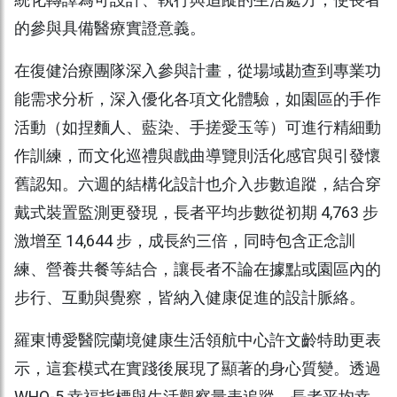
統化轉譯為可設計、執行與追蹤的生活處方，使長者
的參與具備醫療實證意義。
在復健治療團隊深入參與計畫，從場域勘查到專業功
能需求分析，深入優化各項文化體驗，如園區的手作
活動（如捏麵人、藍染、手搓愛玉等）可進行精細動
作訓練，而文化巡禮與戲曲導覽則活化感官與引發懷
舊認知。六週的結構化設計也介入步數追蹤，結合穿
戴式裝置監測更發現，長者平均步數從初期 4,763 步
激增至 14,644 步，成長約三倍，同時包含正念訓
練、營養共餐等結合，讓長者不論在據點或園區內的
步行、互動與覺察，皆納入健康促進的設計脈絡。
羅東博愛醫院蘭境健康生活領航中心許文齡特助更表
示，這套模式在實踐後展現了顯著的身心質變。透過