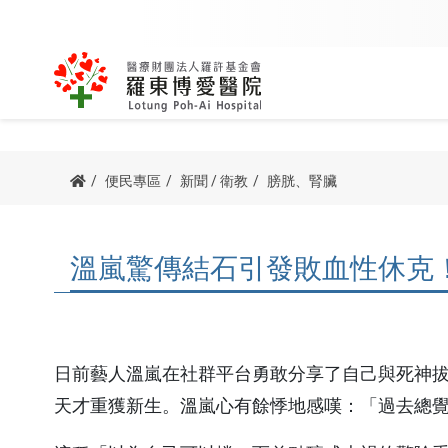
內科
外科
關於創辦人
該看哪一科
用藥查詢
公益足跡
博愛簡介
我要掛號
訊息專區
病友團體
便民專區
新聞 / 衛教
膀胱、腎臟
主委/執行長的話
我要當志工
防疫專區
諮詢服務
心臟血管內科
骨科
宗旨與理念
科別掛號
新進醫師
心衰竭病友
病人權利與義務
院長的話
交通指南
溫嵐驚傳結石引發敗血性休克
腎臟科
泌尿外科
榮耀與認證
醫師掛號
最新消息
呼吸道病友
他院駐診
血液腫瘤科
一般外科
沿革紀事
看診號查詢
新聞 / 衛教
腦中風病友
預立醫療照護諮商
胃腸肝膽科
神經外科
公開資訊
查詢及取消
博愛影音
腎臟病病友
日前藝人溫嵐在社群平台勇敢分享了自己與死神拔
器官捐贈
胸腔內科
胸腔外科
天才重獲新生。溫嵐心有餘悸地感嘆：「過去總
停代診查詢
活動資訊
疼痛病友會