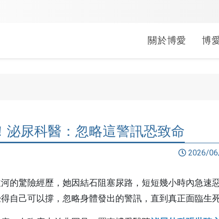
關於博愛
博
婦兒科
中醫科
健康促進
就醫指南
常見問題
醫療救助
疾病照護
長期照顧
文件申請
公益服務
小兒科
中醫科
活動
生活型態醫學
門診
掛號常見問答
申請方式
關於照
居家醫
線上申
行動醫
！泌尿科醫：忽略這警訊恐致命
婦產科
活動
母嬰親善
急診
門診常見問答
補助對象
肺阻塞
社區整
病歷/診
偏鄉公
(A)單位
2026/06
活動
健康醫院
住院
繳費常見問答
捐款/捐物
心衰竭
影像拷
捐血活
出院準
會
無菸醫院
轉診
領藥常見問答
腎臟病
身心障
袋袋書香
河的驚險經歷，她因結石阻塞尿路，短短幾小時內急速惡化
覺得自己可以撐，忽略身體發出的警訊，直到真正面臨生
無檳醫院
藥局
急診常見問答
乳癌照
外籍看