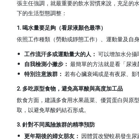
住院醫療費
張主任強調，就最重要的飲水習慣來說，充足的
下的生活型態調整：
文件申請費
其他科
醫事行政部門
自費品項費
1. 喝水量要足夠（看尿液顏色最準）
牙科
護理部
依照工作種類（勞動或靜態工作）、運動量及自
繳費方式
復健醫學科
藥劑科
工作流汗多或運動量大的人：
可以增加水分攝
中醫看診費
皮膚科
復健治療科
自我檢測小撇步：
最簡單的方法就是看「尿液
特別注意族群：
若有心臟衰竭或是有夜尿、影
家庭醫學科
營養科
2. 多吃原型食物，避免高草酸與高度加工品
職業醫學科
檢驗科
飲食方面，建議多食用水果蔬菜、優質蛋白與原
身心暨精神科
社區醫學部
取，以避免草酸鈣結石形成。
急診醫學科
教學研究部
3. 針對不同風險族群的精準預防
重症醫學科
醫療品質部
更年期後的婦女朋友：
因體質改變較易發生尿