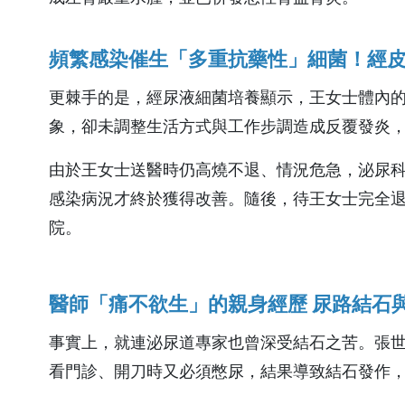
頻繁感染催生「多重抗藥性」細菌！經
更棘手的是，經尿液細菌培養顯示，王女士體內
象，卻未調整生活方式與工作步調造成反覆發炎
由於王女士送醫時仍高燒不退、情況危急，泌尿
感染病況才終於獲得改善。隨後，待王女士完全
院。
收費標準
醫師「痛不欲生」的親身經歷 尿路結石
門診就醫費
事實上，就連泌尿道專家也曾深受結石之苦。張
急診就醫費
看門診、開刀時又必須憋尿，結果導致結石發作