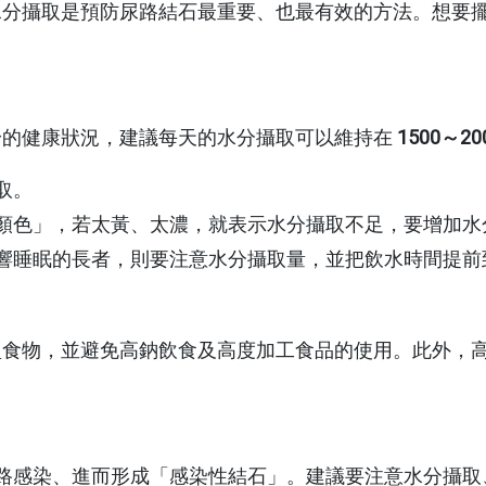
用
水分攝取是預防尿路結石最重要、也最有效的方法。想要
用
用
身的健康狀況，建議每天的水分攝取可以維持在
1500～20
取。
用
顏色」，若太黃、太濃，就表示水分攝取不足，要增加水
響睡眠的長者，則要注意水分攝取量，並把飲水時間提前
型食物，並避免高鈉飲食及高度加工食品的使用。此外，
路感染、進而形成「感染性結石」。建議要注意水分攝取