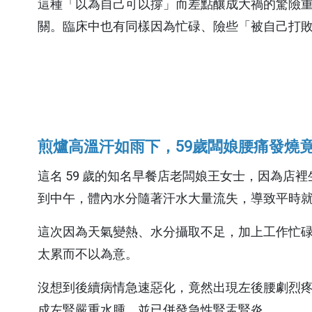
神經內科
心臟血管外
這種「以為自己可以撐」而差點釀成大禍的驚險
預約領藥
失物招領
宜蘭縣蘭花
會
關。臨床中也有同樣因為忙碌、險些「被自己打
新陳代謝科
大腸直腸外
視訊特診
感染科
整形外科
一般內科
麻醉科
那些，博愛的
風濕免疫科
耳鼻喉科
政策宣告
煎爐高溫汗如雨下，59歲闆娘腰痛發燒竟是
病房手札
眼科
這名 59 歲的知名早餐店老闆娘王女士，因為
平日的急診
網站安全原
外傷科
私權政策
到中午，體內水分隨著汗水大量流失，導致平時
居家手札
防治性騷擾
這次因為天氣變熱、水分攝取不足，加上工作忙
門診手札
宣示
太累而不以為意。
個資保護管
沒想到後續病情急速惡化，竟然出現左後腰劇烈疼
私權宣告
成左腎嚴重水腫，並已併發急性腎盂腎炎。