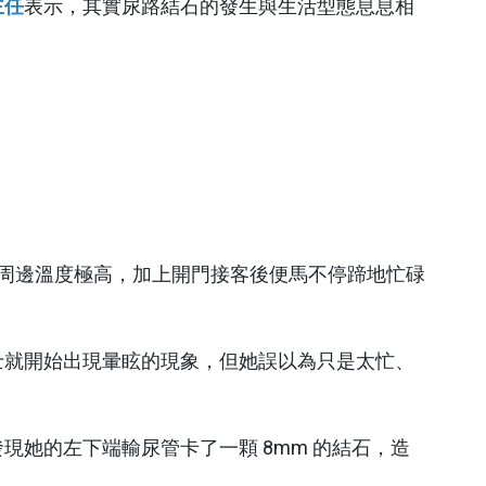
主任
表示，其實尿路結石的發生與生活型態息息相
換照護品質認證
醫學減重中心
照護品質認證
脊椎微創中心
吞嚥機能重建中心
智能復健機器人中心
乳房醫學中心
高壓氧中心
爐周邊溫度極高，加上開門接客後便馬不停蹄地忙碌
全人疼痛照護中心
骨鬆暨骨折聯合照護中
士就開始出現暈眩的現象，但她誤以為只是太忙、
心
睡眠中心
她的左下端輸尿管卡了一顆 8mm 的結石，造
正子影像中心