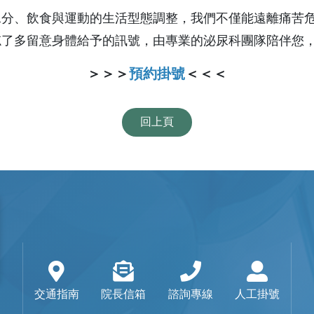
水分、飲食與運動的生活型態調整，我們不僅能遠離痛苦
忘了多留意身體給予的訊號，由專業的泌尿科團隊陪伴您
＞＞＞
預約掛號
＜＜＜
回上頁
交通指南
院長信箱
諮詢專線
人工掛號