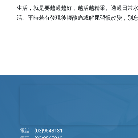
生活，就是要越過越好，越活越精采。透過日常
活。平時若有發現後腰酸痛或解尿習慣改變，別
電話：
(03)9543131