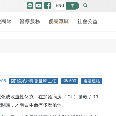
ENG
中
愛團隊
醫療服務
便民專區
社會公益
特色中心
品質認證
博愛特輯
癌防安寧
人才招募
羅許基金會獎助學金
高階機器人微創手術中
護品質認證
療照護
請病歷
療講堂
健康日子
癌症防治
各職務招募
申請方式
心
照護品質認證
合型服務中心
斷證明申請
益服務隊
70週年
安寧療護-緩和醫療中
線上履歷填寫
學生分享
腫瘤醫學中心
心
/05
泌尿外科 張世琦 主任
500
複製連結
照護品質認證
貝申請
動
幸福之路
心臟血管中心
備服務
安寧學堂不下課-紀念
照謢品質認證
礙鑑定
 袋袋相傳
成敗血性休克，在加護病房（ICU）搶救了 11
冊
腦中風暨腦血管介入
死關頭，才明白生命有多麼脆弱。」
護品質認證
護工
治療中心
癌友家庭關懷社區