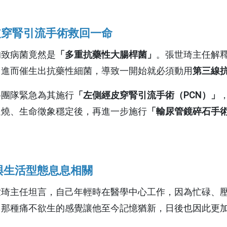
收費標準
皮穿腎引流手術救回一命
藥品暨醫材引進
的致病菌竟然是
「多重抗藥性大腸桿菌」
。張世琦主任解
五癌篩檢轉介單
，進而催生出抗藥性細菌，導致一開始就必須動用
第三線
骨質疏鬆門診時間表
科團隊緊急為其施行
「左側經皮穿腎引流手術（PCN）」
通譯人才資訊
退燒、生命徵象穩定後，再進一步施行
「輸尿管鏡碎石手
電子病歷專區
與生活型態息息相關
用
本院實施時程及範圍
世琦主任坦言，自己年輕時在醫學中心工作，因為忙碌、
用
資安認證／資訊安全宣
，那種痛不欲生的感覺讓他至今記憶猶新，日後也因此更
言