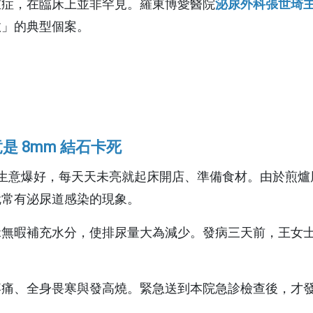
科
重症，在臨床上並非罕見。羅東博愛醫院
泌尿外科張世琦
婦癌關懷協
健康心理專區
抽血服務
檢查常見問答
關節置
敗」的典型個案。
科
青少年健康促進專區
急診即時資訊
住院常見問答
腦中風
病房概況
其他常見問題
日常
下載區
 8mm 結石卡死
店裡生意爆好，每天天未亮就起床開店、準備食材。由於煎
則宣告暨隱
院刊-健康日子
就常有泌尿道感染的現象。
門診表
性侵害政策
碌無暇補充水分，使排尿量大為減少。發病三天前，王女
文件申請
衛教單張
理政策及隱
痛、全身畏寒與發高燒。緊急送到本院急診檢查後，才發現
捐款徵信