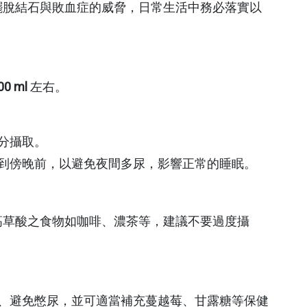
擺脫結石與敗血症的威脅，日常生活中務必落實以
00 ml
左右。
分攝取。
到傍晚前，以避免夜間多尿，影響正常的睡眠。
高草酸之食物如咖啡、濃茶等，建議不要過度攝
、避免憋尿，並可適當補充蔓越莓、甘露糖等保健