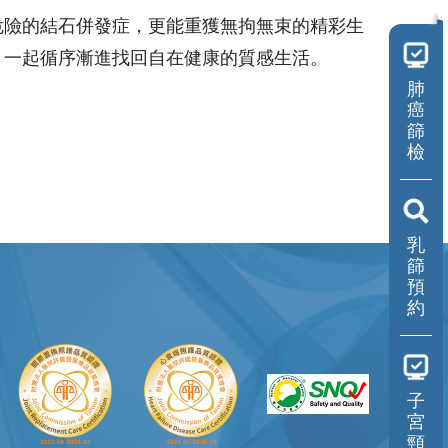
危險的結石併發症，更能重獲無拘無束的精彩生
，一起循序漸進找回自在健康的質感生活。
肺
癌
篩
檢
乳
篩
預
約
子
宮
頸