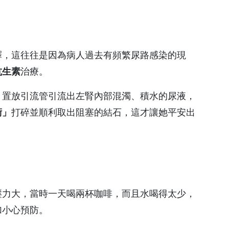
傷口照護中心
美容醫學中心
釋，這往往是因為病人過去有頻繁尿路感染的現
活力學苑
抗生素
治療。
預防醫學／健康管理
，置放引流管引流出左腎內部混濁、積水的尿液，
中心
術」
打碎並順利取出阻塞的結石，這才讓她平安出
兒童發展聯合評估中心
職災勞工工作強化中心
共同檢查中心
壓力大，當時一天喝兩杯咖啡，而且水喝得太少，
加小心預防。