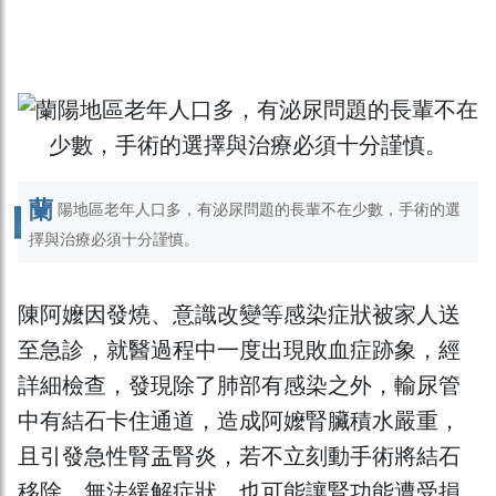
蘭
陽地區老年人口多，有泌尿問題的長輩不在少數，手術的選
擇與治療必須十分謹慎。
陳阿嬤因發燒、意識改變等感染症狀被家人送
至急診，就醫過程中一度出現敗血症跡象，經
詳細檢查，發現除了肺部有感染之外，輸尿管
中有結石卡住通道，造成阿嬤腎臟積水嚴重，
且引發急性腎盂腎炎，若不立刻動手術將結石
移除，無法緩解症狀，也可能讓腎功能遭受損