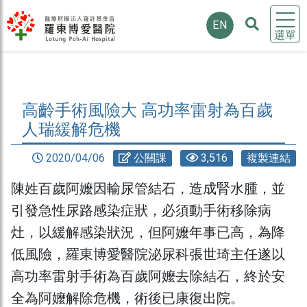
EN
選單
高齡手術風險大 高功率雷射為百歲
人瑞緩解危機
2020/04/06
公關課
3,516
複製連結
陳姓百歲阿嬤因輸尿管結石，造成腎水腫，並
引發急性尿路感染症狀，必須動手術移除病
灶，以緩解感染狀況，但阿嬤年事已高，為降
低風險，羅東博愛醫院泌尿科張世琦主任遂以
高功率雷射手術為百歲阿嬤去除結石，終於安
全為阿嬤解除危機，術後已康復出院。