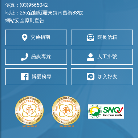
傳真：(03)9565042
地址：
265宜蘭縣羅東鎮南昌街83號
網站安全原則宣告
交通指南
院長信箱
諮詢專線
人工掛號
博愛粉專
加入好友