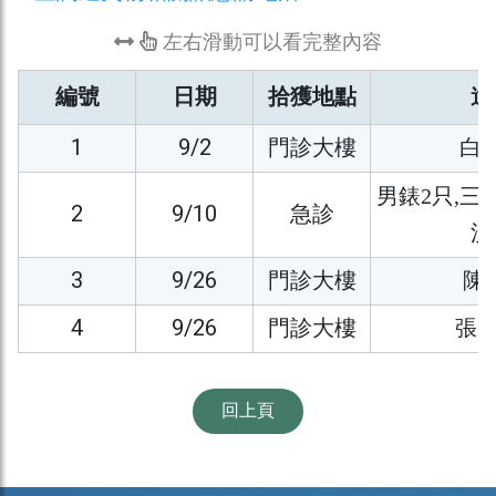
左右滑動可以看完整內容
編號
日期
拾獲地點
遺
1
9/2
門診大樓
白
男錶2只,三
2
9/10
急診
洗
3
9/26
門診大樓
陳
4
9/26
門診大樓
張賴
回上頁