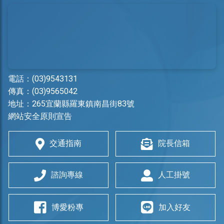
電話：
(03)9543131
傳真：(03)9565042
地址：
265宜蘭縣羅東鎮南昌街83號
網站安全原則宣告
交通指南
院長信箱
諮詢專線
人工掛號
博愛粉專
加入好友