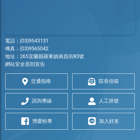
電話：
(03)9543131
傳真：(03)9565042
地址：
265宜蘭縣羅東鎮南昌街83號
網站安全原則宣告
交通指南
院長信箱
諮詢專線
人工掛號
博愛粉專
加入好友