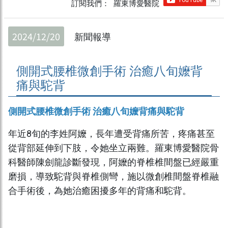
訂閱我們： 羅東博愛醫院
2024/12/20
新聞報導
側開式腰椎微創手術 治癒八旬嬤背
痛與駝背
側開式腰椎微創手術 治癒八旬嬤背痛與駝背
年近8旬的李姓阿嬤，長年遭受背痛所苦，疼痛甚至
從背部延伸到下肢，令她坐立兩難。羅東博愛醫院骨
科醫師陳劍龍診斷發現，阿嬤的脊椎椎間盤已經嚴重
磨損，導致駝背與脊椎側彎，施以微創椎間盤脊椎融
合手術後，為她治癒困擾多年的背痛和駝背。