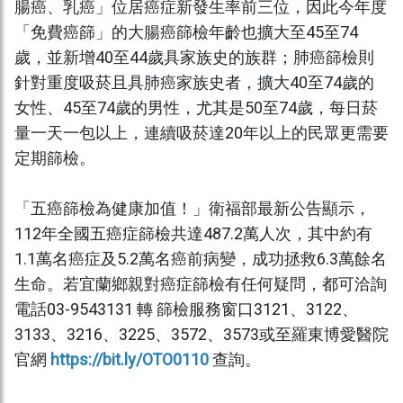
腸癌、乳癌」位居癌症新發生率前三位，因此今年度
「免費癌篩」的大腸癌篩檢年齡也擴大至45至74
歲，並新增40至44歲具家族史的族群；肺癌篩檢則
針對重度吸菸且具肺癌家族史者，擴大40至74歲的
女性、45至74歲的男性，尤其是50至74歲，每日菸
量一天一包以上，連續吸菸達20年以上的民眾更需要
定期篩檢。
「五癌篩檢為健康加值！」衛福部最新公告顯示，
112年全國五癌症篩檢共達487.2萬人次，其中約有
1.1萬名癌症及5.2萬名癌前病變，成功拯救6.3萬餘名
生命。若宜蘭鄉親對癌症篩檢有任何疑問，都可洽詢
電話03-9543131 轉 篩檢服務窗口3121、3122、
3133、3216、3225、3572、3573或至羅東博愛醫院
官網
https://bit.ly/OTO0110
查詢。