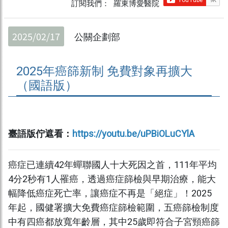
訂閱我們： 羅東博愛醫院
2025/02/17
公關企劃部
2025年癌篩新制 免費對象再擴大
（國語版）
臺語版佇遮看：
https://youtu.be/uPBiOLuCYlA
癌症已連續42年蟬聯國人十大死因之首，111年平均
4分2秒有1人罹癌，透過癌症篩檢與早期治療，能大
幅降低癌症死亡率，讓癌症不再是「絕症」！2025
年起，國健署擴大免費癌症篩檢範圍，五癌篩檢制度
中有四癌都放寬年齡層，其中25歲即符合子宮頸癌篩