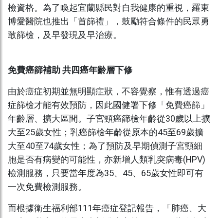
檢資格。為了喚起宜蘭縣民對自我健康的重視，羅東
博愛醫院也推出「首篩禮」，鼓勵符合條件的民眾勇
敢篩檢，及早發現及早治療。
免費癌篩補助 共四癌年齡層下修
由於癌症初期並無明顯症狀，不容覺察，惟有透過癌
症篩檢才能有效預防，因此國健署下修「免費癌篩」
年齡層、擴大區間。子宮頸癌篩檢年齡從30歲以上擴
大至25歲女性；乳癌篩檢年齡從原本的45至69歲擴
大至40至74歲女性；為了預防及早期偵測子宮頸細
胞是否有病變的可能性，亦新增人類乳突病毒(HPV)
檢測服務，只要當年度為35、45、65歲女性即可有
一次免費檢測服務。
而根據衛生福利部111年癌症登記報告，「肺癌、大