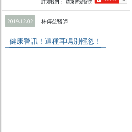
訂閱我們： 羅東博愛醫院
2019.12.02
林傳益醫師
健康警訊！這種耳鳴別輕忽！