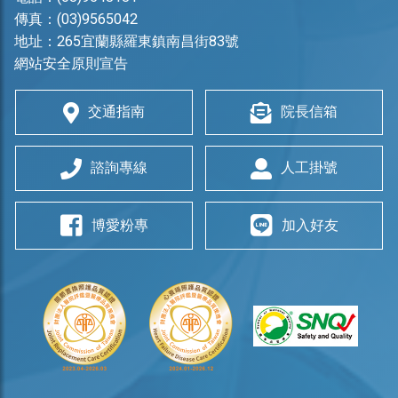
傳真：(03)9565042
地址：
265宜蘭縣羅東鎮南昌街83號
網站安全原則宣告
交通指南
院長信箱
諮詢專線
人工掛號
博愛粉專
加入好友