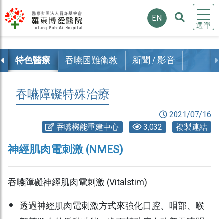
EN
選單
容
特色醫療
吞嚥困難衛教
新聞 / 影音
吞嚥障礙特殊治療
2021/07/16
吞嚥機能重建中心
3,032
複製連結
神經肌肉電刺激 (NMES)
吞嚥障礙神經肌肉電刺激 (Vitalstim)
透過神經肌肉電刺激方式來強化口腔、咽部、喉