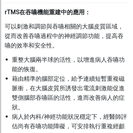
rTMS在吞嚥機能重建中的應用：
可以刺激和調節與吞嚥相關的大腦皮質區域，
從而改善吞嚥過程中的神經調節功能，提高吞
嚥的效率和安全性。
重整大腦兩半球的活性，以增進病人吞嚥功
能的恢復。
藉由精準的腦部定位，給予連續短暫重複磁
脈衝，在大腦皮質所誘發出電流刺激能促進
雙側腦部吞嚥區的活性，進而改善病人的症
狀。
病人於內科/神經功能狀況穩定下，經醫師評
估尚有吞嚥功能障礙，可安排執行重複經顱