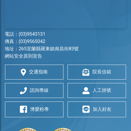
電話：
(03)9543131
傳真：(03)9565042
地址：
265宜蘭縣羅東鎮南昌街83號
網站安全原則宣告
交通指南
院長信箱
諮詢專線
人工掛號
博愛粉專
加入好友