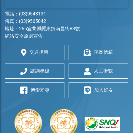
電話：
(03)9543131
傳真：(03)9565042
地址：
265宜蘭縣羅東鎮南昌街83號
網站安全原則宣告
交通指南
院長信箱
諮詢專線
人工掛號
博愛粉專
加入好友