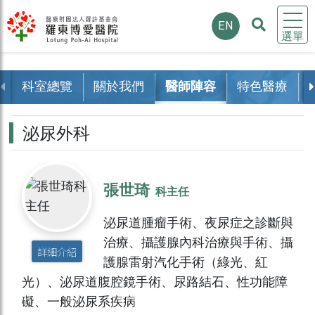
EN
選單
科室總覽
關於我們
醫師陣容
特色醫療
泌尿外科
張世琦
科主任
泌尿道腫瘤手術、夜尿症之診斷與
治療、攝護腺內科治療與手術、攝
詳細介紹
護腺雷射汽化手術（綠光、紅
光）、泌尿道腹腔鏡手術、尿路結石、性功能障
礙、一般泌尿系疾病