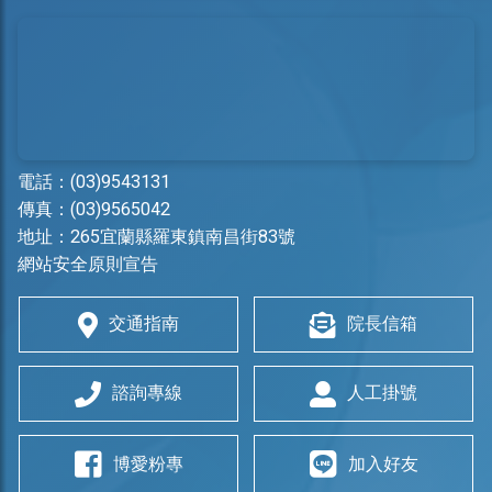
電話：
(03)9543131
傳真：(03)9565042
地址：
265宜蘭縣羅東鎮南昌街83號
網站安全原則宣告
交通指南
院長信箱
諮詢專線
人工掛號
博愛粉專
加入好友