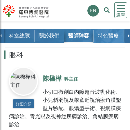
EN
選單
科室總覽
關於我們
醫師陣容
特色醫療
眼科
陳楹樺
科主任
小切口微創白內障超音波乳化術、
小兒斜弱視及學童近視治療角膜塑
詳細介紹
型片驗配、眼矯型手術、視網膜疾
病診治、青光眼及視神經疾病診治、角結膜疾病
診治