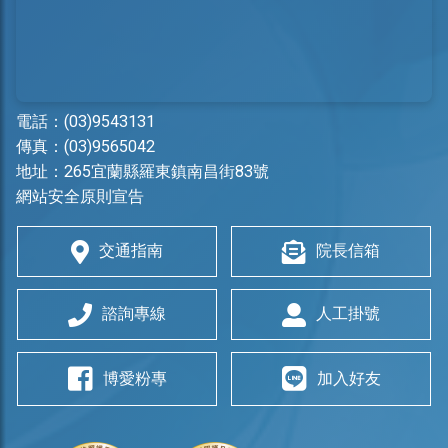
電話：
(03)9543131
傳真：(03)9565042
地址：
265宜蘭縣羅東鎮南昌街83號
網站安全原則宣告
交通指南
院長信箱
諮詢專線
人工掛號
博愛粉專
加入好友