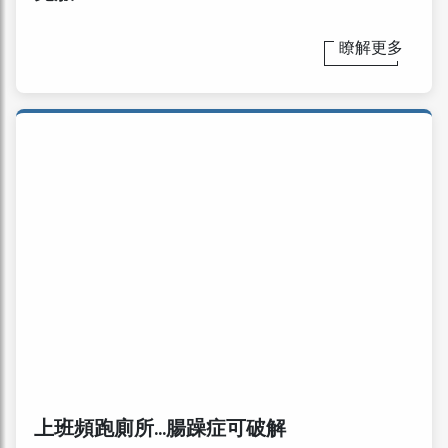
瞭解更多
上班頻跑廁所…腸躁症可破解