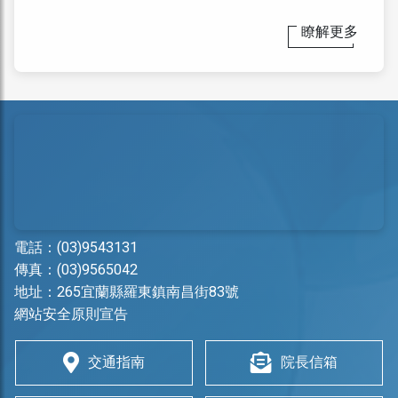
瞭解更多
電話：
(03)9543131
傳真：(03)9565042
地址：
265宜蘭縣羅東鎮南昌街83號
網站安全原則宣告
交通指南
院長信箱