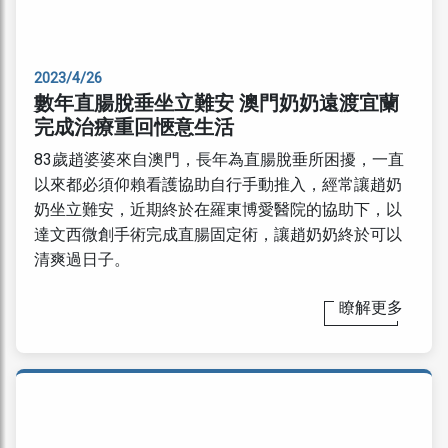
2023/4/26
數年直腸脫垂坐立難安 澳門奶奶遠渡宜蘭
完成治療重回愜意生活
83歲趙婆婆來自澳門，長年為直腸脫垂所困擾，一直
以來都必須仰賴看護協助自行手動推入，經常讓趙奶
奶坐立難安，近期終於在羅東博愛醫院的協助下，以
達文西微創手術完成直腸固定術，讓趙奶奶終於可以
清爽過日子。
瞭解更多