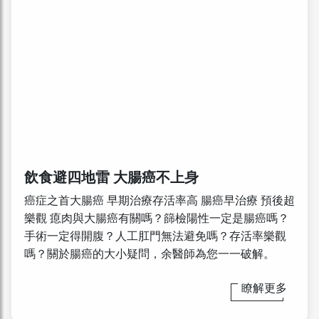
飲食避四地雷 大腸癌不上身
癌症之首大腸癌 早期治療存活率高 腸癌早治療 預後超
樂觀 瘜肉與大腸癌有關嗎？篩檢陽性一定是腸癌嗎？
手術一定得開腹？人工肛門無法避免嗎？存活率樂觀
嗎？關於腸癌的大小疑問，余醫師為您一一破解。
瞭解更多