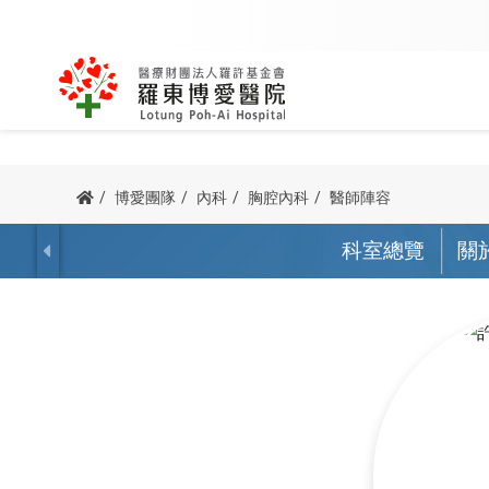
內科
外科
關於創辦人
該看哪一科
用藥查詢
公益足跡
博愛簡介
我要掛號
訊息專區
病友團體
博愛團隊
內科
胸腔內科
醫師陣容
主委/執行長的話
我要當志工
防疫專區
諮詢服務
心臟血管內科
骨科
科室總覽
關
宗旨與理念
科別掛號
新進醫師
心衰竭病友
病人權利與義務
院長的話
交通指南
腎臟科
泌尿外科
榮耀與認證
醫師掛號
最新消息
呼吸道病友
他院駐診
血液腫瘤科
一般外科
沿革紀事
看診號查詢
新聞 / 衛教
腦中風病友
預立醫療照護諮商
胃腸肝膽科
神經外科
公開資訊
查詢及取消
博愛影音
腎臟病病友
器官捐贈
胸腔內科
胸腔外科
停代診查詢
活動資訊
疼痛病友會