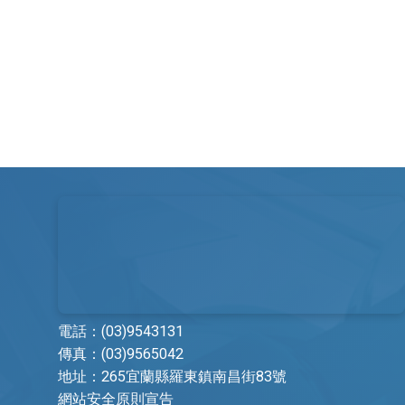
文件申請費
自費品項費
繳費方式
中醫看診費
電話：
(03)9543131
傳真：(03)9565042
其他科
醫事行政部門
地址：
265宜蘭縣羅東鎮南昌街83號
網站安全原則宣告