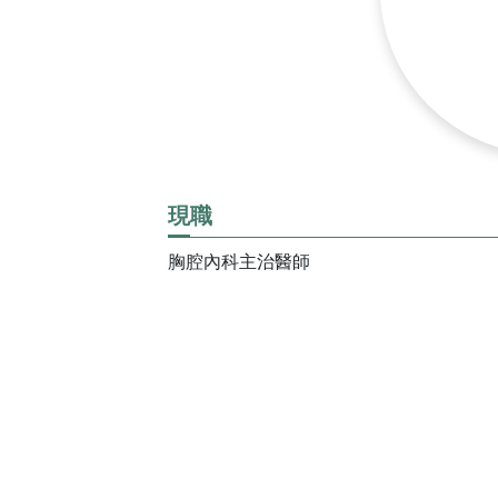
神經內科
心臟血管外
預約領藥
失物招領
宜蘭縣蘭花
會
新陳代謝科
大腸直腸外
視訊特診
感染科
整形外科
一般內科
麻醉科
那些，博愛的
風濕免疫科
耳鼻喉科
政策宣告
現職
病房手札
眼科
胸腔內科主治醫師
收費標準
平日的急診
網站安全原
外傷科
私權政策
居家手札
門診就醫費
防治性騷擾
門診手札
宣示
急診就醫費
個資保護管
住院醫療費
私權宣告