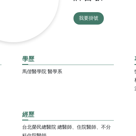
科
婦癌關懷協
健康心理專區
抽血服務
檢查常見問答
關節置
科
青少年健康促進專區
急診即時資訊
住院常見問答
腦中風
我要掛號
病房概況
其他常見問題
日常
下載區
學歷
馬偕醫學院 醫學系
電子病歷專區
則宣告暨隱
院刊-健康日子
門診表
用
本院實施時程及範圍
性侵害政策
文件申請
用
資安認證／資訊安全宣
經歷
衛教單張
言
理政策及隱
用
台北榮民總醫院 總醫師、住院醫師、不分
捐款徵信
科住院醫師