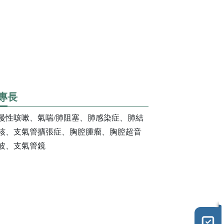
換照護品質認證
醫學減重中心
照護品質認證
脊椎微創中心
吞嚥機能重建中心
智能復健機器人中心
乳房醫學中心
專長
高壓氧中心
慢性咳嗽、氣喘/肺阻塞、肺感染症、肺結
核、支氣管擴張症、胸腔腫瘤、胸腔超音
全人疼痛照護中心
波、支氣管鏡
骨鬆暨骨折聯合照護中
心
睡眠中心
正子影像中心