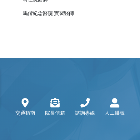
用
收費標準
用
馬偕紀念醫院 實習醫師
藥品暨醫材引進
五癌篩檢轉介單
用
骨質疏鬆門診時間表
通譯人才資訊
交通指南
院長信箱
諮詢專線
人工掛號