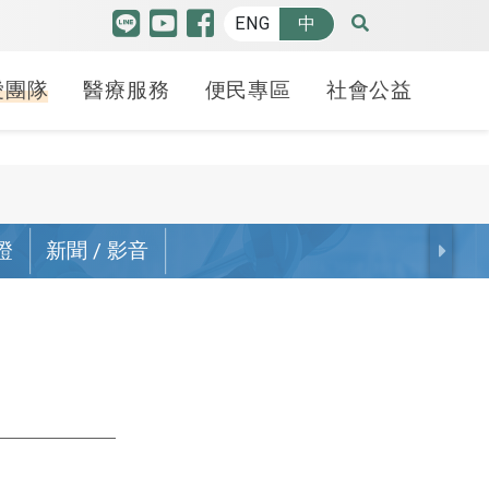
ENG
中
愛團隊
醫療服務
便民專區
社會公益
特色中心
品質認證
博愛特輯
癌防安寧
人才招募
羅許基金會獎助學金
高階機器人微創手術中
證
新聞 / 影音
護品質認證
療照護
請病歷
療講堂
健康日子
癌症防治
各職務招募
申請方式
心
照護品質認證
合型服務中心
斷證明申請
益服務隊
70週年
安寧療護-緩和醫療中
線上履歷填寫
學生分享
腫瘤醫學中心
心
照護品質認證
貝申請
動
幸福之路
心臟血管中心
備服務
安寧學堂不下課-紀念
照謢品質認證
礙鑑定
 袋袋相傳
冊
腦中風暨腦血管介入
護品質認證
護工
治療中心
癌友家庭關懷社區