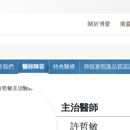
關於博愛
博
婦兒科
中醫科
健康促進
就醫指南
常見問題
醫療救助
疾病照護
長期照顧
文件申請
公益服務
小兒科
中醫科
於我們
醫師陣容
特色醫療
肺阻塞照護品質認
活動
生活型態醫學
門診
掛號常見問答
申請方式
關於照
居家醫
線上申
行動醫
婦產科
活動
母嬰親善
急診
門診常見問答
補助對象
肺阻塞
社區整
病歷/診
偏鄉公
(A)單位
活動
健康醫院
住院
繳費常見問答
捐款/捐物
心衰竭
影像拷
捐血活
出院準
主治醫師
會
無菸醫院
轉診
領藥常見問答
腎臟病
身心障
袋袋書香
無檳醫院
藥局
急診常見問答
乳癌照
外籍看
許哲敏