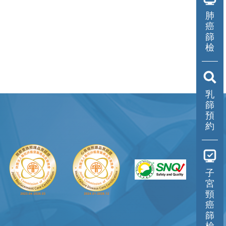
肺
傷口照護中心
癌
篩
美容醫學中心
檢
活力學苑
預防醫學／健康管理
乳
中心
篩
預
兒童發展聯合評估中心
約
職災勞工工作強化中心
共同檢查中心
子
宮
頸
癌
篩