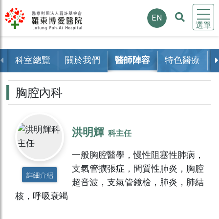
EN
選單
科室總覽
關於我們
醫師陣容
特色醫療
胸腔內科
洪明輝
科主任
一般胸腔醫學，慢性阻塞性肺病，
支氣管擴張症，間質性肺炎，胸腔
詳細介紹
超音波，支氣管鏡檢，肺炎，肺結
核，呼吸衰竭