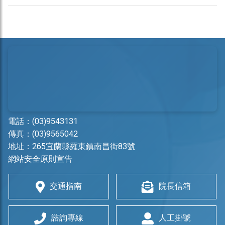
電話：
(03)9543131
傳真：(03)9565042
地址：
265宜蘭縣羅東鎮南昌街83號
網站安全原則宣告
交通指南
院長信箱
諮詢專線
人工掛號