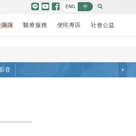
ENG
中
愛團隊
醫療服務
便民專區
社會公益
特色中心
品質認證
博愛特輯
癌防安寧
人才招募
羅許基金會獎助學金
高階機器人微創手術中
 影音
護品質認證
療照護
請病歷
療講堂
健康日子
癌症防治
各職務招募
申請方式
心
照護品質認證
合型服務中心
斷證明申請
益服務隊
70週年
安寧療護-緩和醫療中
線上履歷填寫
學生分享
腫瘤醫學中心
心
照護品質認證
貝申請
動
幸福之路
心臟血管中心
備服務
安寧學堂不下課-紀念
照謢品質認證
礙鑑定
 袋袋相傳
冊
腦中風暨腦血管介入
護品質認證
護工
治療中心
癌友家庭關懷社區