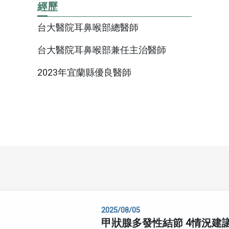
經歷
收費標準
台大醫院耳鼻喉部總醫師
藥品暨醫材引進
電子病歷專區
台大醫院耳鼻喉部兼任主治醫師
五癌篩檢轉介單
2023年宜蘭縣優良醫師
用
本院實施時程及範圍
骨質疏鬆門診時間表
用
資安認證／資訊安全宣
通譯人才資訊
言
用
用
用
2025/08/05
用
甲狀腺多發性結節 4情況建