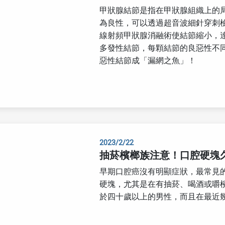
甲狀腺結節是指在甲狀腺組織上的
為良性，可以透過超音波細針穿刺
線射頻甲狀腺消融術使結節縮小，
多發性結節，每顆結節的良惡性不
惡性結節成「漏網之魚」！
2023/2/22
抽菸檳榔族注意！口腔硬塊
早期口腔癌沒有明顯症狀，最常見
硬塊，尤其是在有抽菸、喝酒或嚼
於四十歲以上的男性，而且在最近