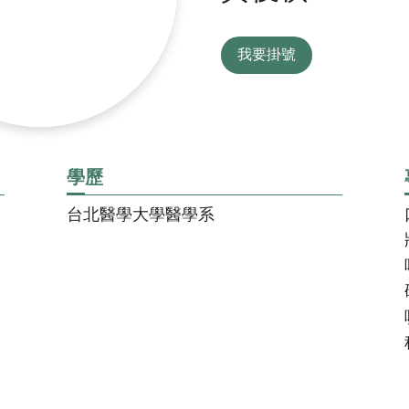
科
婦癌關懷協
健康心理專區
抽血服務
檢查常見問答
關節置
科
青少年健康促進專區
急診即時資訊
住院常見問答
腦中風
我要掛號
病房概況
其他常見問題
日常
下載區
學歷
台北醫學大學醫學系
則宣告暨隱
院刊-健康日子
門診表
性侵害政策
文件申請
衛教單張
理政策及隱
捐款徵信