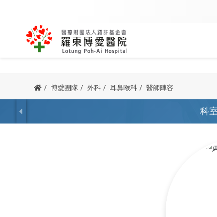
內科
外科
關於創辦人
該看哪一科
用藥查詢
公益足跡
博愛簡介
我要掛號
訊息專區
病友團體
博愛團隊
外科
耳鼻喉科
醫師陣容
主委/執行長的話
我要當志工
防疫專區
諮詢服務
心臟血管內科
骨科
科
宗旨與理念
科別掛號
新進醫師
心衰竭病友
病人權利與義務
院長的話
交通指南
腎臟科
泌尿外科
榮耀與認證
醫師掛號
最新消息
呼吸道病友
他院駐診
血液腫瘤科
一般外科
沿革紀事
看診號查詢
新聞 / 衛教
腦中風病友
預立醫療照護諮商
胃腸肝膽科
神經外科
公開資訊
查詢及取消
博愛影音
腎臟病病友
器官捐贈
胸腔內科
胸腔外科
停代診查詢
活動資訊
疼痛病友會