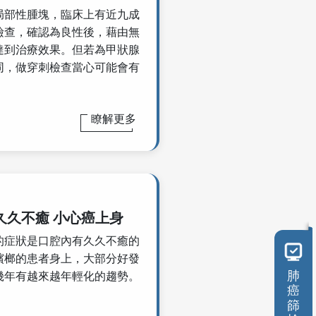
局部性腫塊，臨床上有近九成
檢查，確認為良性後，藉由無
達到治療效果。但若為甲狀腺
同，做穿刺檢查當心可能會有
瞭解更多
久久不癒 小心癌上身
的症狀是口腔內有久久不癒的
檳榔的患者身上，大部分好發
肺
幾年有越來越年輕化的趨勢。
癌
篩