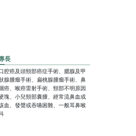
換照護品質認證
醫學減重中心
照護品質認證
脊椎微創中心
吞嚥機能重建中心
智能復健機器人中心
乳房醫學中心
專長
高壓氧中心
口腔癌及頭頸部癌症手術、腮腺及甲
狀腺腫瘤手術、扁桃腺腫瘤手術、鼻
全人疼痛照護中心
咽癌、喉癌雷射手術、頸部不明原因
硬塊、小兒頸部囊腫、經常流鼻血或
骨鬆暨骨折聯合照護中
咳血、發聲或吞嚥困難、一般耳鼻喉
心
科
睡眠中心
正子影像中心