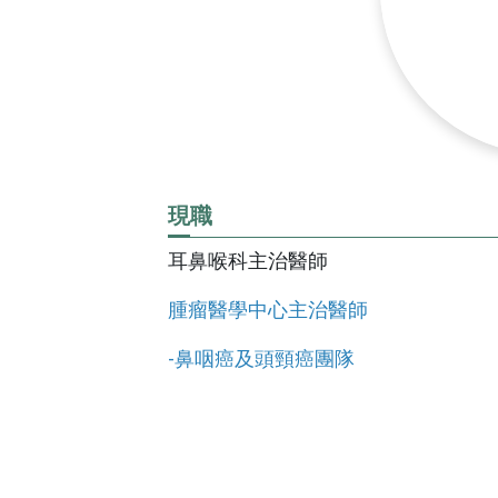
神經內科
心臟血管外
預約領藥
失物招領
宜蘭縣蘭花
會
新陳代謝科
大腸直腸外
視訊特診
感染科
整形外科
一般內科
麻醉科
那些，博愛的
風濕免疫科
耳鼻喉科
政策宣告
現職
病房手札
眼科
耳鼻喉科主治醫師
平日的急診
網站安全原
外傷科
腫瘤醫學中心主治醫師
私權政策
居家手札
-鼻咽癌及頭頸癌團隊
防治性騷擾
門診手札
宣示
個資保護管
私權宣告