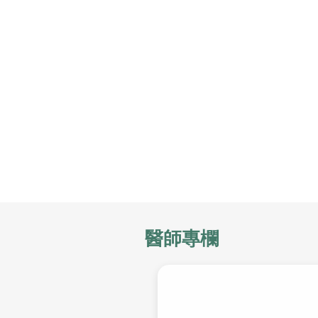
收費標準
門診就醫費
急診就醫費
住院醫療費
文件申請費
自費品項費
醫師專欄
繳費方式
其他科
醫事行政部門
中醫看診費