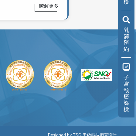
檢
瞭解更多
乳
篩
預
約
子
宮
頸
癌
篩
檢
Designed by TSG 天矽科技網頁設計