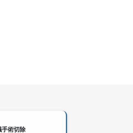
傷口照護中心
美容醫學中心
活力學苑
預防醫學／健康管理
中心
兒童發展聯合評估中心
職災勞工工作強化中心
共同檢查中心
議手術切除