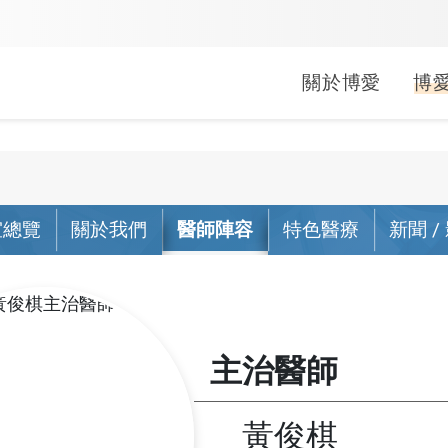
關於博愛
博
婦兒科
中醫科
健康促進
就醫指南
常見問題
醫療救助
疾病照護
長期照顧
文件申請
公益服務
小兒科
中醫科
室總覽
關於我們
醫師陣容
特色醫療
新聞 /
活動
生活型態醫學
門診
掛號常見問答
申請方式
關於照
居家醫
線上申
行動醫
婦產科
活動
母嬰親善
急診
門診常見問答
補助對象
肺阻塞
社區整
病歷/診
偏鄉公
(A)單位
活動
健康醫院
住院
繳費常見問答
捐款/捐物
心衰竭
影像拷
捐血活
出院準
主治醫師
會
無菸醫院
轉診
領藥常見問答
腎臟病
身心障
袋袋書香
無檳醫院
藥局
急診常見問答
乳癌照
外籍看
黃俊棋