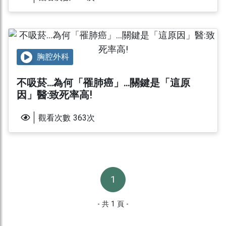
胸腔外科
不吸菸...為何「罹肺癌」...關鍵是「這原
因」醫:致死率高!
觀看次數
363
次
1
- 共 1 頁 -