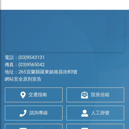
電話：
(03)9543131
傳真：(03)9565042
地址：
265宜蘭縣羅東鎮南昌街83號
網站安全原則宣告
交通指南
院長信箱
諮詢專線
人工掛號