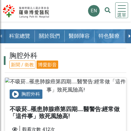
EN
選單
科室總覽
關於我們
醫師陣容
特色醫療
胸腔外科
新聞 / 衛教
博愛影音
胸腔外科
不吸菸...罹患肺腺癌第四期.....醫警告:經常做
「這件事」致死風險高!
觀看次數
412
次