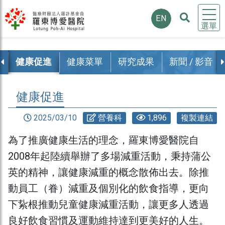
EN
選單
食
健康促進
健康菜單
研究成果
新聞 / 影音
健康促進
2025/03/10
營養科
1,896
複製連結
為了推廣健康生活的理念，羅東博愛醫院自
2008年起陸續舉辦了多場減重活動，秉持蒲公
英的精神，讓健康減重的概念散佈出去。除推
動員工（眷）減重及個別化的飲食指導，更向
下紥根推動兒童健康減重活動，讓更多人透過
良好飲食習慣及運動維持達到更美好的人生。