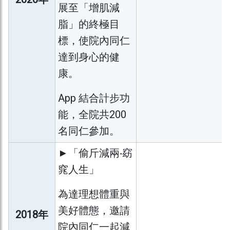
展至「增肌減
脂」的終極目
標，使院內同仁
達到身心的健
康。
App 結合計步功
能，全院共200
名同仁參加。
►「偷斤減兩‧窈
窕人生」
為達理想體重與
美好體態，邀請
2018年
院內同仁一起減