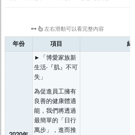
左右滑動可以看完整內容
年份
項目
紀
►「博愛家族新
生活‧『肌』不可
失」
為促進員工擁有
良善的健康體適
能，我們將透過
最簡單的「日行
萬步」，進而推
2020年