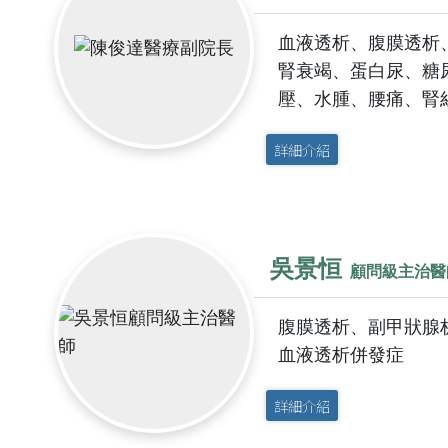
神經內科
心臟血管外
預約領藥
失物招領
宜蘭縣蘭花
會
血液透析、腹膜透析
新陳代謝科
大腸直腸外
視訊特診
腎衰竭、蛋白尿、糖
感染科
整形外科
壓、水腫、腰痛、腎
一般內科
麻醉科
那些，博愛的
詳細介紹
風濕免疫科
耳鼻喉科
政策宣告
病房手札
眼科
平日的急診
網站安全原
外傷科
吳景恒
顧問級主治醫
私權政策
居家手札
防治性騷擾
腹膜透析、副甲狀腺
門診手札
收費標準
宣示
血液透析併發症
個資保護管
詳細介紹
門診就醫費
私權宣告