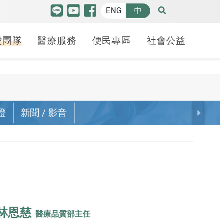
ENG
中
愛團隊
醫療服務
便民專區
社會公益
特色中心
品質認證
博愛特輯
癌防安寧
人才招募
羅許基金會獎助學金
高階機器人微創手術中
證
新聞 / 影音
護品質認證
療照護
請病歷
療講堂
健康日子
癌症防治
各職務招募
申請方式
心
照護品質認證
合型服務中心
斷證明申請
益服務隊
70週年
安寧療護-緩和醫療中
線上履歷填寫
學生分享
腫瘤醫學中心
心
照護品質認證
貝申請
動
幸福之路
心臟血管中心
備服務
安寧學堂不下課-紀念
照謢品質認證
礙鑑定
 袋袋相傳
冊
腦中風暨腦血管介入
護品質認證
護工
治療中心
癌友家庭關懷社區
林恩慈
醫療品質部主任