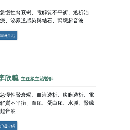
換照護品質認證
醫學減重中心
急慢性腎衰竭、電解質不平衡、透析治
照護品質認證
脊椎微創中心
療、泌尿道感染與結石、腎臟超音波
吞嚥機能重建中心
詳細介紹
智能復健機器人中心
乳房醫學中心
高壓氧中心
李欣毓
主任級主治醫師
全人疼痛照護中心
骨鬆暨骨折聯合照護中
急慢性腎衰竭、血液透析、腹膜透析、電
心
解質不平衡、血尿、蛋白尿、水腫、腎臟
超音波
睡眠中心
詳細介紹
正子影像中心