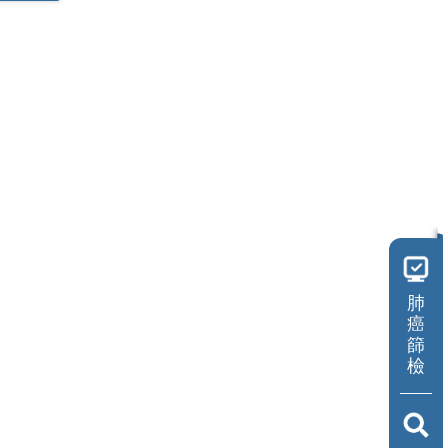
傷口照護中心
美容醫學中心
活力學苑
預防醫學／健康管理
中心
兒童發展聯合評估中心
職災勞工工作強化中心
肺
癌
共同檢查中心
篩
檢