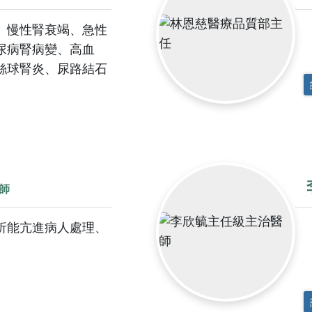
科
婦癌關懷協
健康心理專區
抽血服務
檢查常見問答
關節置
、慢性腎衰竭、急性
科
青少年健康促進專區
急診即時資訊
住院常見問答
腦中風
尿病腎病變、高血
病房概況
其他常見問題
絲球腎炎、尿路結石
日常
下載區
則宣告暨隱
院刊-健康日子
師
門診表
性侵害政策
析能亢進病人處理、
文件申請
電子病歷專區
衛教單張
理政策及隱
用
本院實施時程及範圍
捐款徵信