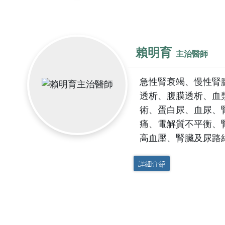
急診就醫費
住院醫療費
文件申請費
賴明育
主治醫師
自費品項費
急性腎衰竭、慢性腎
繳費方式
透析、腹膜透析、血
術、蛋白尿、血尿、
中醫看診費
痛、電解質不平衡、
高血壓、腎臟及尿路
詳細介紹
其他科
醫事行政部門