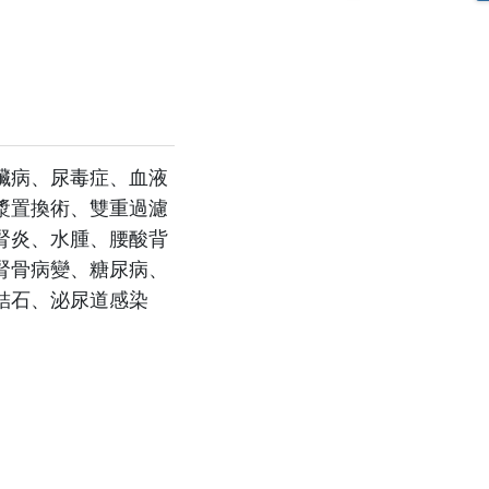
用
資安認證／資訊安全宣
收費標準
言
用
藥品暨醫材引進
用
五癌篩檢轉介單
用
骨質疏鬆門診時間表
臟病、尿毒症、血液
漿置換術、雙重過濾
通譯人才資訊
腎炎、水腫、腰酸背
用
腎骨病變、糖尿病、
結石、泌尿道感染