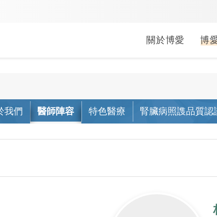
關於博愛
博
婦兒科
中醫科
健康促進
就醫指南
常見問題
醫療救助
疾病照護
長期照顧
文件申請
公益服務
小兒科
中醫科
於我們
醫師陣容
特色醫療
腎臟病照謢品質認
活動
生活型態醫學
門診
掛號常見問答
申請方式
關於照
居家醫
線上申
行動醫
婦產科
活動
母嬰親善
急診
門診常見問答
補助對象
肺阻塞
社區整
病歷/診
偏鄉公
(A)單位
活動
健康醫院
住院
繳費常見問答
捐款/捐物
心衰竭
影像拷
捐血活
出院準
會
無菸醫院
轉診
領藥常見問答
腎臟病
身心障
袋袋書香
無檳醫院
藥局
急診常見問答
乳癌照
外籍看