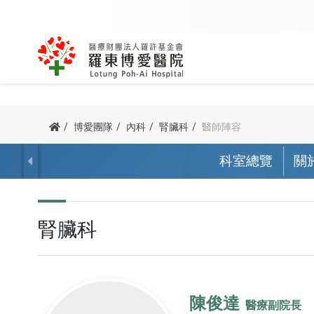
內科
外科
關於創辦人
該看哪一科
用藥查詢
公益足跡
博愛簡介
我要掛號
訊息專區
病友團體
博愛團隊
內科
腎臟科
醫師陣容
主委/執行長的話
我要當志工
防疫專區
諮詢服務
心臟血管內科
骨科
科室總覽
關
宗旨與理念
科別掛號
新進醫師
心衰竭病友
病人權利與義務
院長的話
交通指南
腎臟科
泌尿外科
榮耀與認證
醫師掛號
最新消息
呼吸道病友
他院駐診
血液腫瘤科
一般外科
腎臟科
沿革紀事
看診號查詢
新聞 / 衛教
腦中風病友
預立醫療照護諮商
胃腸肝膽科
神經外科
公開資訊
查詢及取消
博愛影音
腎臟病病友
器官捐贈
胸腔內科
胸腔外科
停代診查詢
活動資訊
疼痛病友會
陳俊達
醫療副院長