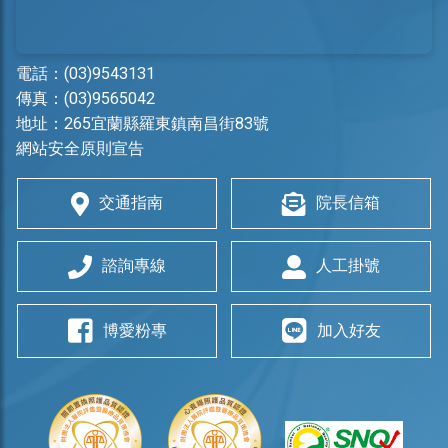
電話：
(03)9543131
傳真：(03)9565042
地址：
265宜蘭縣羅東鎮南昌街83號
網站安全原則宣告
交通指南
院長信箱
諮詢專線
人工掛號
博愛粉專
加入好友