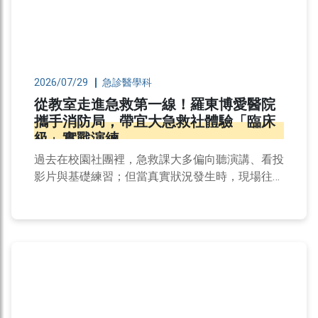
2026/07/29
急診醫學科
從教室走進急救第一線！羅東博愛醫院
攜手消防局，帶宜大急救社體驗「臨床
級」實戰演練
過去在校園社團裡，急救課大多偏向聽演講、看投
影片與基礎練習；但當真實狀況發生時，現場往往
比課本寫的更加緊迫且複雜。 為了讓同學們理解
真實救護的運作與細節，這次羅東博愛醫院特別與
宜蘭縣消防局合作...