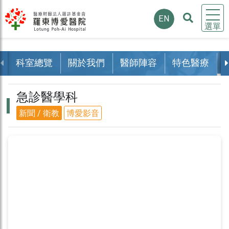
EN
選單
科室總覽
關於我們
醫師陣容
特色醫療
急診醫學科
新聞 / 衛教
博愛影音