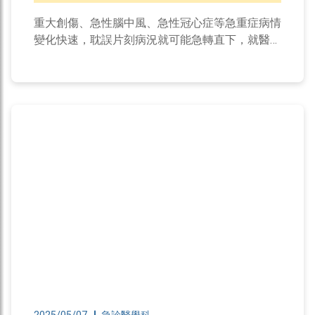
重大創傷、急性腦中風、急性冠心症等急重症病情
變化快速，耽誤片刻病況就可能急轉直下，就醫過
程有賴醫護人員把握分秒搶命。羅東博愛醫院112
年起主動優化急重症救護流程與照護品質，今年4
月獲得衛福部獎項肯定。