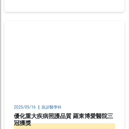
上升，急診醫學科主任許智翔醫師提醒，民眾親山
健行務必提高警覺，避免遭蛇咬傷，如遭咬也別學
連續劇自行以口吸毒或綁止
2025/05/16
急診醫學科
優化重大疾病照護品質 羅東博愛醫院三
冠獲獎