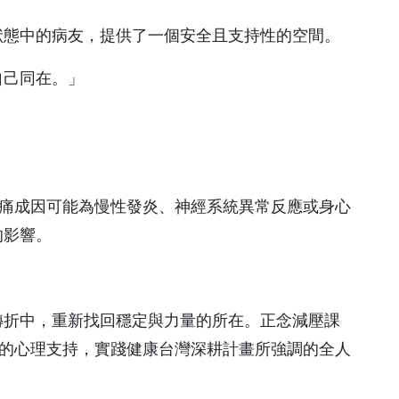
傷口照護中心
狀態中的病友，提供了一個安全且支持性的空間。
美容醫學中心
自己同在。」
活力學苑
預防醫學／健康管理
中心
疼痛成因可能為慢性發炎、神經系統異常反應或身心
兒童發展聯合評估中心
的影響。
職災勞工工作強化中心
共同檢查中心
轉折中，重新找回穩定與力量的所在。正念減壓課
外的心理支持，實踐健康台灣深耕計畫所強調的全人