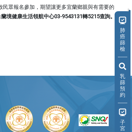
費開放民眾報名參加，期望讓更多宜蘭鄉親與有需要的
洽
蘭境健康生活領航中心03-9543131轉5215查詢。
肺
癌
篩
檢
乳
篩
預
約
子
宮