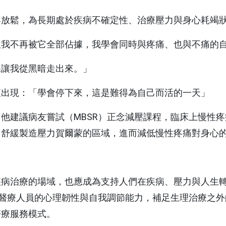
收費標準
與放鬆，為長期處於疾病不確定性、治療壓力與身心耗竭
用
本院實施時程及範圍
藥品暨醫材引進
但我不再被它全部佔據，我學會同時與疼痛、也與不痛的
用
資安認證／資訊安全宣
五癌篩檢轉介單
言
課讓我從黑暗走出來。」
用
骨質疏鬆門診時間表
用
複出現：「學會停下來，這是難得為自己而活的一天」
通譯人才資訊
用
他建議病友嘗試（MBSR）正念減壓課程，臨床上慢性
，舒緩製造壓力賀爾蒙的區域，進而減低慢性疼痛對身心
用
疾病治療的場域，也應成為支持人們在疾病、壓力與人生
與醫療人員的心理韌性與自我調節能力，補足生理治療之
醫療服務模式。