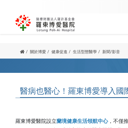
內科
外科
關於創辦人
該看哪一科
用藥查詢
公益足跡
博愛簡介
我要掛號
訊息專區
病友團體
關於博愛
健康促進
生活型態醫學
新聞/影音
主委/執行長的話
我要當志工
防疫專區
諮詢服務
心臟血管內科
骨科
宗旨與理念
科別掛號
新進醫師
心衰竭病友
病人權利與義務
院長的話
交通指南
腎臟科
泌尿外科
榮耀與認證
醫師掛號
最新消息
呼吸道病友
他院駐診
醫病也醫心！羅東博愛導入國際
血液腫瘤科
一般外科
沿革紀事
看診號查詢
新聞 / 衛教
腦中風病友
預立醫療照護諮商
胃腸肝膽科
神經外科
公開資訊
查詢及取消
博愛影音
腎臟病病友
器官捐贈
胸腔內科
胸腔外科
停代診查詢
活動資訊
疼痛病友會
羅東博愛醫院設立
蘭境健康生活領航中心
，不僅推