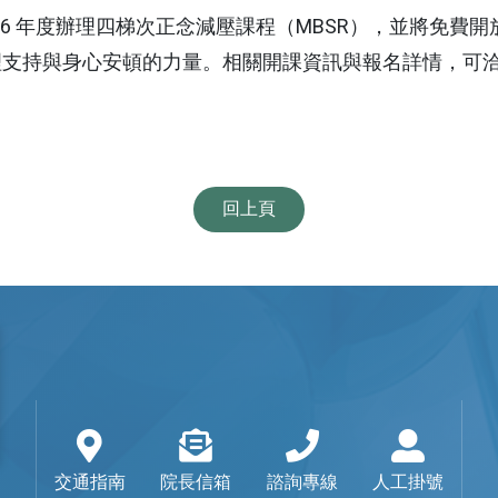
26 年度辦理四梯次正念減壓課程（MBSR），並將免
理支持與身心安頓的力量。相關開課資訊與報名詳情，可
回上頁
交通指南
院長信箱
諮詢專線
人工掛號