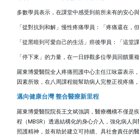
多數學員表示，在課堂中感受到前所未有的安心
門診就醫費
「從對抗到和解」慢性疼痛學員：「疼痛還在，
急診就醫費
「從黑暗到可愛自己的生活」癌後學員：「這堂
住院醫療費
文件申請費
「停下來」的力量，在一日靜觀多位學員回饋重
自費品項費
羅東博愛醫院全人疼痛照護中心主任江咏霖表示，
因素所致，在八周課程能幫助病人完整正視疼痛
繳費方式
邁向健康台灣 整合醫療新里程
中醫看診費
羅東博愛醫院院長王文斌強調，醫療機構不僅是
程（MBSR）透過結構化的身心介入，強化病人
其他科
醫事行政部門
照護精神，並有助於建立可持續、具社會責任的