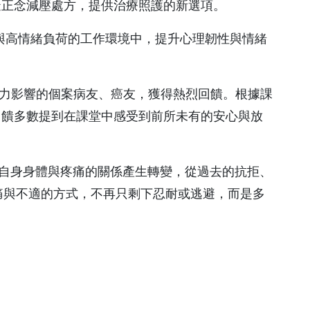
換照護品質認證
將研擬正念減壓處方，提供治療照護的新選項。
醫學減重中心
照護品質認證
壓與高情緒負荷的工作環境中，提升心理韌性與情緒
脊椎微創中心
吞嚥機能重建中心
壓力影響的個案病友、癌友，獲得熱烈回饋。根據課
智能復健機器人中心
。回饋多數提到在課堂中感受到前所未有的安心與放
乳房醫學中心
高壓氧中心
與自身身體與疼痛的關係產生轉變，從過去的抗拒、
全人疼痛照護中心
疼痛與不適的方式，不再只剩下忍耐或逃避，而是多
骨鬆暨骨折聯合照護中
心
睡眠中心
正子影像中心