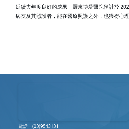
延續去年度良好的成果，羅東博愛醫院預計於 20
牙科
護理部
病友及其照護者，能在醫療照護之外，也獲得心
復健醫學科
藥劑科
皮膚科
復健治療科
家庭醫學科
營養科
職業醫學科
檢驗科
身心暨精神科
社區醫學部
急診醫學科
教學研究部
重症醫學科
醫療品質部
加護醫學科
社會工作課
放射診斷科
採購部
電話：
(03)9543131