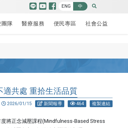
ENG
中
愛團隊
醫療服務
便民專區
社會公益
特色中心
品質認證
博愛特輯
癌防安寧
人才招募
羅許基金會獎助學金
高階機器人微創手術中
護品質認證
療照護
請病歷
療講堂
健康日子
癌症防治
各職務招募
申請方式
心
照護品質認證
合型服務中心
斷證明申請
益服務隊
70週年
安寧療護-緩和醫療中
線上履歷填寫
學生分享
腫瘤醫學中心
心
不適共處 重拾生活品質
照護品質認證
貝申請
動
幸福之路
心臟血管中心
備服務
安寧學堂不下課-紀念
2026/01/15
新聞報導
464
複製連結
照謢品質認證
礙鑑定
 袋袋相傳
冊
腦中風暨腦血管介入
護品質認證
護工
治療中心
癌友家庭關懷社區
程(Mindfulness-Based Stress