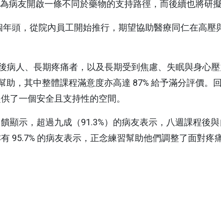
科
婦癌關懷協
健康心理專區
抽血服務
檢查常見問答
關節置
療機構，期盼為病友開啟一條不同於藥物的支持路徑，而後續也
科
青少年健康促進專區
急診即時資訊
住院常見問答
腦中風
7個年頭，從院內員工開始推行，期望協助醫療同仁在高
病房概況
其他常見問題
療後病人、長期疼痛者，以及長期受到焦慮、失眠與身心
日常
所幫助，其中整體課程滿意度亦高達 87% 給予滿分評價
下載區
提供了一個安全且支持性的空間。
饋顯示，超過九成（91.3%）的病友表示，八週課程後
則宣告暨隱
院刊-健康日子
 95.7% 的病友表示，正念練習幫助他們調整了面對
門診表
性侵害政策
文件申請
衛教單張
理政策及隱
捐款徵信
電子病歷專區