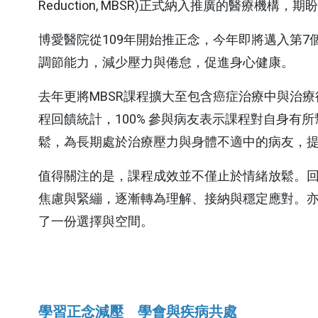
神經內科
心臟血管外
預約領藥
失物招領
宜蘭縣蘭花
Reduction, MBSR)正式納入推廣的醫
會
新陳代謝科
大腸直腸外
視訊特診
博愛醫院從109年開始推正念，今年即將邁入第
調節能力，減少壓力與倦怠，促進身心健康。
感染科
整形外科
一般內科
麻醉科
去年更將MBSR課程擴大至包含癌症治療中與治
那些，博愛的
程回饋統計，100% 參與病友表示課程對自身有
風濕免疫科
耳鼻喉科
政策宣告
鬆，為長期處於治療壓力與身體不適中的病友，
病房手札
眼科
值得關注的是，課程成效並不僅止於情緒放鬆。回
平日的急診
網站安全原
外傷科
焦慮與緊繃，逐漸轉為理解、接納與穩定應對。亦有
私權政策
居家手札
了一份選擇與空間。
防治性騷擾
門診手札
宣示
個資保護管
私權宣告
收費標準
學習正念減壓 學會與疾病共處