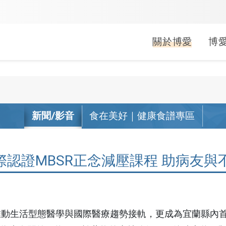
關於博愛
博
婦兒科
中醫科
健康促進
就醫指南
常見問題
醫療救助
疾病照護
長期照顧
文件申請
公益服務
小兒科
中醫科
新聞/影音
食在美好｜健康食譜專區
活動
生活型態醫學
門診
掛號常見問答
申請方式
關於照
居家醫
線上申
行動醫
婦產科
活動
母嬰親善
急診
門診常見問答
補助對象
肺阻塞
社區整
病歷/診
偏鄉公
(A)單位
認證MBSR正念減壓課程 助病友與
活動
健康醫院
住院
繳費常見問答
捐款/捐物
心衰竭
影像拷
捐血活
出院準
會
無菸醫院
轉診
領藥常見問答
腎臟病
身心障
袋袋書香
無檳醫院
藥局
急診常見問答
乳癌照
外籍看
動生活型態醫學與國際醫療趨勢接軌，更成為宜蘭縣內首度將正念減壓課