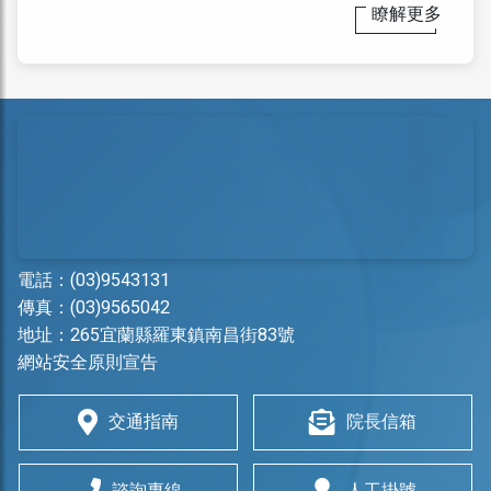
瞭解更多
電話：
(03)9543131
傳真：(03)9565042
地址：
265宜蘭縣羅東鎮南昌街83號
網站安全原則宣告
交通指南
院長信箱
諮詢專線
人工掛號