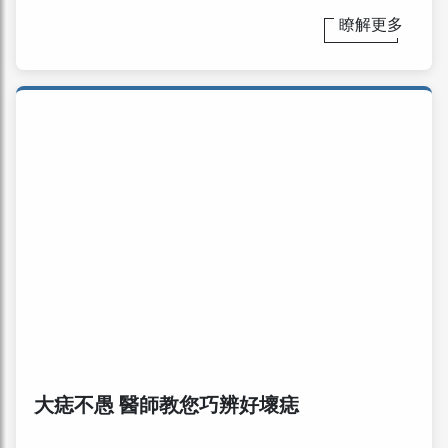
瞭解更多
大痣不愚 醫師教您巧辨好壞痣