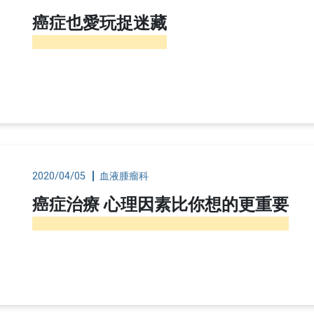
科
婦癌關懷協
健康心理專區
抽血服務
檢查常見問答
關節置
癌症也愛玩捉迷藏
科
青少年健康促進專區
急診即時資訊
住院常見問答
腦中風
病房概況
其他常見問題
日常
下載區
則宣告暨隱
院刊-健康日子
2020/04/05
血液腫瘤科
癌症治療 心理因素比你想的更重要
門診表
性侵害政策
電子病歷專區
文件申請
衛教單張
理政策及隱
用
本院實施時程及範圍
捐款徵信