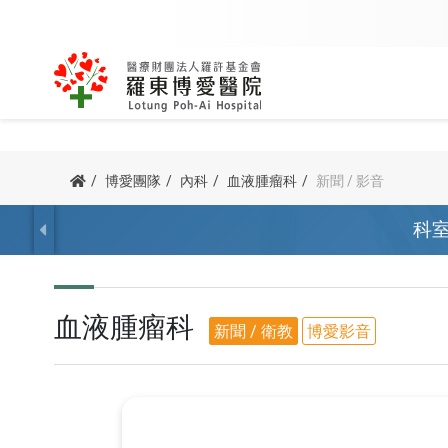
內科
外科
關於創辦人
該看哪一科
用藥查詢
公益足跡
博愛簡介
我要掛號
訊息專區
病友團體
博愛團隊
內科
血液腫瘤科
新聞 / 影音
主委/執行長的話
我要當志工
防疫專區
諮詢服務
心臟血管內科
骨科
科
宗旨與理念
科別掛號
新進醫師
心衰竭病友
病人權利與義務
院長的話
交通指南
腎臟科
泌尿外科
榮耀與認證
醫師掛號
最新消息
呼吸道病友
他院駐診
血液腫瘤科
一般外科
血液腫瘤科
沿革紀事
看診號查詢
新聞 / 衛教
腦中風病友
新聞 / 衛教
博愛影音
預立醫療照護諮商
胃腸肝膽科
神經外科
公開資訊
查詢及取消
博愛影音
腎臟病病友
器官捐贈
胸腔內科
胸腔外科
停代診查詢
活動資訊
疼痛病友會