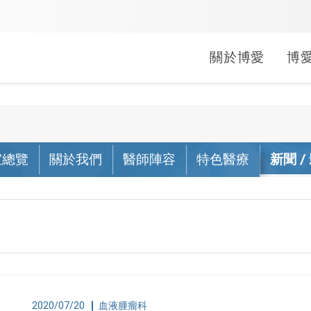
關於博愛
博
婦兒科
中醫科
健康促進
就醫指南
常見問題
醫療救助
疾病照護
長期照顧
文件申請
公益服務
小兒科
中醫科
室總覽
關於我們
醫師陣容
特色醫療
新聞 /
活動
生活型態醫學
門診
掛號常見問答
申請方式
關於照
居家醫
線上申
行動醫
婦產科
活動
母嬰親善
急診
門診常見問答
補助對象
肺阻塞
社區整
病歷/診
偏鄉公
(A)單位
活動
健康醫院
住院
繳費常見問答
捐款/捐物
心衰竭
影像拷
捐血活
出院準
會
無菸醫院
轉診
領藥常見問答
腎臟病
身心障
袋袋書香
無檳醫院
藥局
急診常見問答
乳癌照
外籍看
2020/07/20
血液腫瘤科