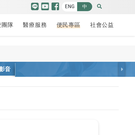
ENG
中
愛團隊
醫療服務
便民專區
社會公益
特色中心
品質認證
博愛特輯
癌防安寧
人才招募
羅許基金會獎助學金
高階機器人微創手術中
 影音
護品質認證
療照護
請病歷
療講堂
健康日子
癌症防治
各職務招募
申請方式
心
照護品質認證
合型服務中心
斷證明申請
益服務隊
70週年
安寧療護-緩和醫療中
線上履歷填寫
學生分享
腫瘤醫學中心
心
照護品質認證
貝申請
動
幸福之路
心臟血管中心
備服務
安寧學堂不下課-紀念
照謢品質認證
礙鑑定
 袋袋相傳
冊
腦中風暨腦血管介入
護品質認證
護工
治療中心
癌友家庭關懷社區