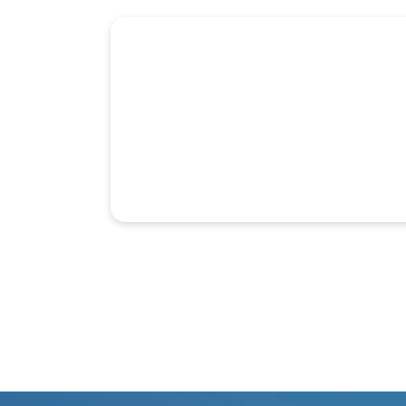
急診就醫費
住院醫療費
文件申請費
自費品項費
繳費方式
中醫看診費
其他科
醫事行政部門