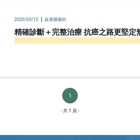
用
資安認證／資訊安全宣
收費標準
言
用
2020/03/12
血液腫瘤科
藥品暨醫材引進
用
精確診斷＋完整治療 抗癌之路更堅定
五癌篩檢轉介單
用
骨質疏鬆門診時間表
通譯人才資訊
用
1
- 共 1 頁 -