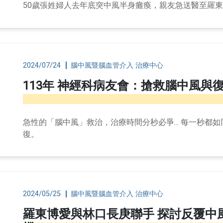
50歲張姓婦人去年底突中風半身癱瘓，親友急送醫至羅
栓後，3個月內張婦康復..
用
2024/07/24
腦中風暨腦血管介入 治療中心
113年 神經科病友會：搶救腦中風與
急性的「腦中風」救治，治療時間分秒必爭... 每一秒
復。
2024/05/25
腦中風暨腦血管介入 治療中心
羅東博愛與林口長庚聯手 探討反覆中