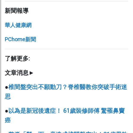
新聞報導
華人健康網
PChome新聞
了解更多:
文章消息►
●
椎間盤突出不願動刀？脊椎醫教你突破手術迷
思
●
以為是新冠後遺症！ 61歲裝修師傅 驚罹鼻竇
癌