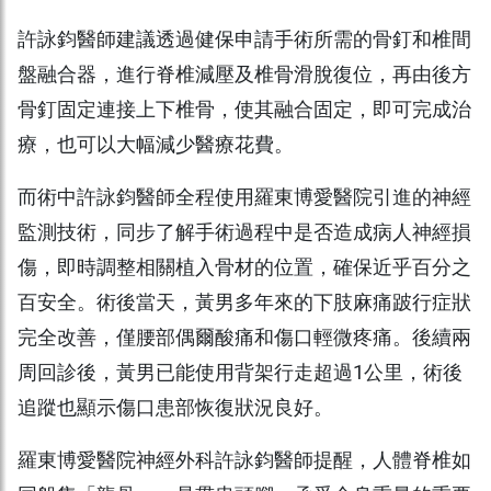
許詠鈞醫師建議透過健保申請手術所需的骨釘和椎間
盤融合器，進行脊椎減壓及椎骨滑脫復位，再由後方
骨釘固定連接上下椎骨，使其融合固定，即可完成治
療，也可以大幅減少醫療花費。
而術中許詠鈞醫師全程使用羅東博愛醫院引進的神經
監測技術，同步了解手術過程中是否造成病人神經損
傷，即時調整相關植入骨材的位置，確保近乎百分之
百安全。術後當天，黃男多年來的下肢麻痛跛行症狀
完全改善，僅腰部偶爾酸痛和傷口輕微疼痛。後續兩
周回診後，黃男已能使用背架行走超過1公里，術後
追蹤也顯示傷口患部恢復狀況良好。
羅東博愛醫院神經外科許詠鈞醫師提醒，人體脊椎如