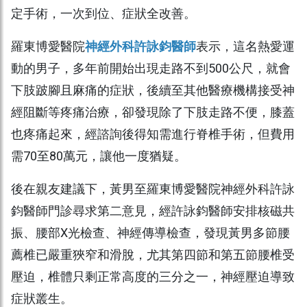
定手術，一次到位、症狀全改善。
羅東博愛醫院
神經外科許詠鈞醫師
表示，這名熱愛運
動的男子，多年前開始出現走路不到500公尺，就會
下肢跛腳且麻痛的症狀，後續至其他醫療機構接受神
經阻斷等疼痛治療，卻發現除了下肢走路不便，膝蓋
也疼痛起來，經諮詢後得知需進行脊椎手術，但費用
需70至80萬元，讓他一度猶疑。
後在親友建議下，黃男至羅東博愛醫院神經外科許詠
鈞醫師門診尋求第二意見，經許詠鈞醫師安排核磁共
振、腰部X光檢查、神經傳導檢查，發現黃男多節腰
薦椎已嚴重狹窄和滑脫，尤其第四節和第五節腰椎受
壓迫，椎體只剩正常高度的三分之一，神經壓迫導致
症狀叢生。