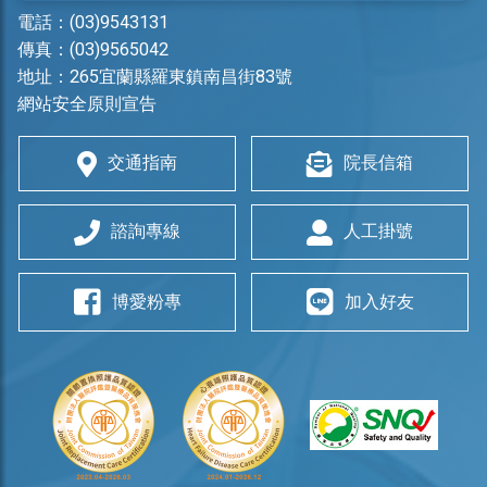
電話：
(03)9543131
傳真：(03)9565042
地址：
265宜蘭縣羅東鎮南昌街83號
網站安全原則宣告
交通指南
院長信箱
諮詢專線
人工掛號
博愛粉專
加入好友