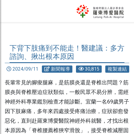
下背下肢痛到不能走！醫建議：多方
諮詢、揪出根本原因
2024/09/11
新聞報導
30,815
複製連結
長輩常見的腳痠腿麻，是筋膜炎還是脊椎出問題？筋
膜炎與脊椎壓迫症狀類似，一般民眾不易分辨，需經
神經外科專業鑑別檢查才能診斷。宜蘭一名69歲男子
因下肢麻痛，多年來四處接受疼痛治療，症狀卻愈發
惡化，直到赴羅東博愛醫院神經外科就醫，才找出根
本原因為「脊椎腰薦椎狹窄滑脫」，接受脊椎減壓固