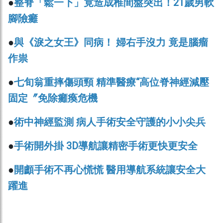
●
整脊「鬆一下」竟造成椎間盤突出！21歲男軟
腳險癱
●
與《淚之女王》同病！ 婦右手沒力 竟是腦瘤
作祟
●
七旬翁重摔傷頭頸 精準醫療“高位脊神經減壓
固定〞免除癱瘓危機
●
術中神經監測 病人手術安全守護的小小尖兵
●
手術開外掛 3D導航讓精密手術更快更安全
●
開顱手術不再心慌慌 醫用導航系統讓安全大
躍進