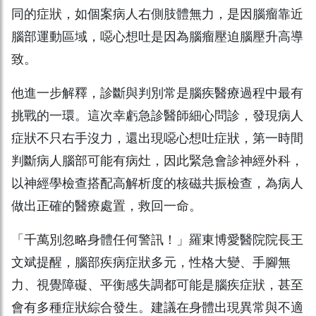
同的症狀，如個案病人右側肢體無力，是因腦瘤靠近
腦部運動區域，噁心想吐是因為腦瘤壓迫腦壓升高導
致。
他進一步解釋，診斷與判別常是腦疾醫療過程中最有
挑戰的一環。這次幸虧急診醫師細心問診，發現病人
症狀不只右手沒力，還出現噁心想吐症狀，第一時間
判斷病人腦部可能有病灶，因此緊急會診神經外科，
以神經學檢查搭配高解析度的核磁共振檢查，為病人
做出正確的醫療處置，救回一命。
「千萬別忽略身體任何警訊！」羅東博愛醫院院長王
文斌提醒，腦部疾病症狀多元，性格大變、手腳無
力、視覺障礙、平衡感失調都可能是腦疾症狀，甚至
會有多種症狀綜合發生。建議在身體出現異常與不適