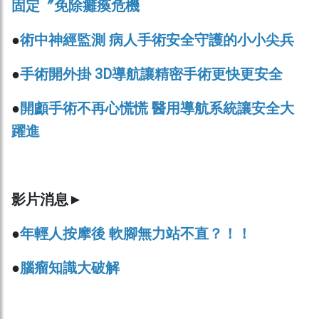
固定〞免除癱瘓危機
●
術中神經監測 病人手術安全守護的小小尖兵
●
手術開外掛 3D導航讓精密手術更快更安全
●
開顱手術不再心慌慌 醫用導航系統讓安全大
躍進
影片消息
►
●
年輕人按摩後 軟腳無力站不直？！！
●
腦瘤知識大破解