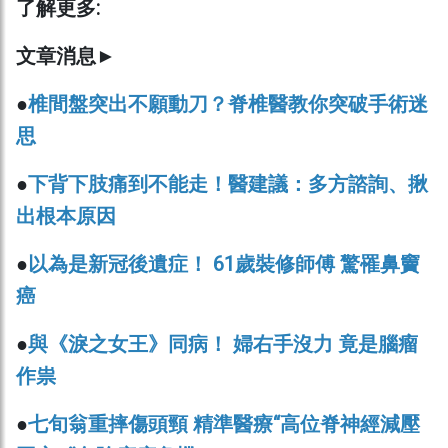
了解更多:
文章消息►
●
椎間盤突出不願動刀？脊椎醫教你突破手術迷
思
●
下背下肢痛到不能走！醫建議：多方諮詢、揪
出根本原因
●
以為是新冠後遺症！ 61歲裝修師傅 驚罹鼻竇
癌
●
與《淚之女王》同病！ 婦右手沒力 竟是腦瘤
作祟
●
七旬翁重摔傷頭頸 精準醫療“高位脊神經減壓