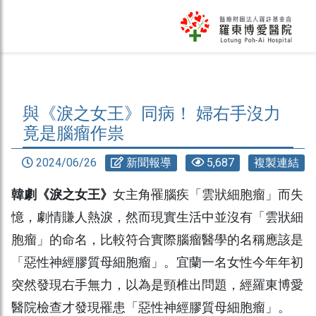
與《淚之女王》同病！ 婦右手沒力
竟是腦瘤作祟
2024/06/26
新聞報導
5,687
複製連結
韓劇《淚之女王》
女主角罹腦疾「雲狀細胞瘤」而失
憶，劇情賺人熱淚，然而現實生活中並沒有「雲狀細
胞瘤」的命名，比較符合實際腦瘤醫學的名稱應該是
「惡性神經膠質母細胞瘤」。宜蘭一名女性今年年初
突然發現右手無力，以為是頸椎出問題，經羅東博愛
醫院檢查才發現罹患「惡性神經膠質母細胞瘤」。