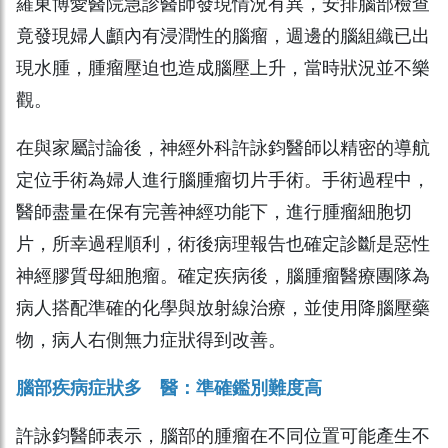
羅東博愛醫院急診醫師發現情況有異，安排腦部檢查
竟發現婦人顱內有浸潤性的腦瘤，週邊的腦組織已出
現水腫，腫瘤壓迫也造成腦壓上升，當時狀況並不樂
觀。
在與家屬討論後，神經外科許詠鈞醫師以精密的導航
定位手術為婦人進行腦腫瘤切片手術。手術過程中，
醫師盡量在保有完善神經功能下，進行腫瘤細胞切
片，所幸過程順利，術後病理報告也確定診斷是惡性
神經膠質母細胞瘤。確定疾病後，腦腫瘤醫療團隊為
病人搭配準確的化學與放射線治療，並使用降腦壓藥
物，病人右側無力症狀得到改善。
腦部疾病症狀多 醫：準確鑑別難度高
許詠鈞醫師表示，腦部的腫瘤在不同位置可能產生不