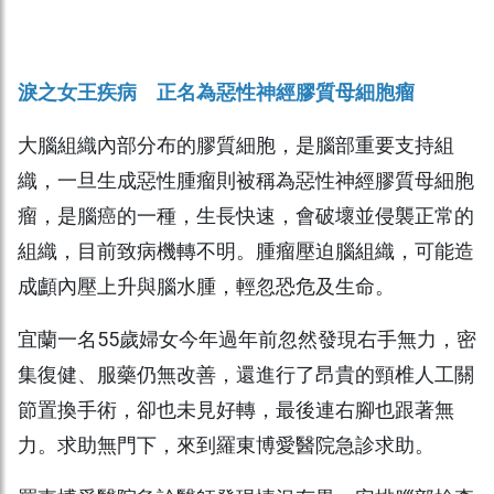
淚之女王疾病 正名為惡性神經膠質母細胞瘤
大腦組織內部分布的膠質細胞，是腦部重要支持組
織，一旦生成惡性腫瘤則被稱為惡性神經膠質母細胞
瘤，是腦癌的一種，生長快速，會破壞並侵襲正常的
組織，目前致病機轉不明。腫瘤壓迫腦組織，可能造
成顱內壓上升與腦水腫，輕忽恐危及生命。
宜蘭一名55歲婦女今年過年前忽然發現右手無力，密
集復健、服藥仍無改善，還進行了昂貴的頸椎人工關
節置換手術，卻也未見好轉，最後連右腳也跟著無
力。求助無門下，來到羅東博愛醫院急診求助。