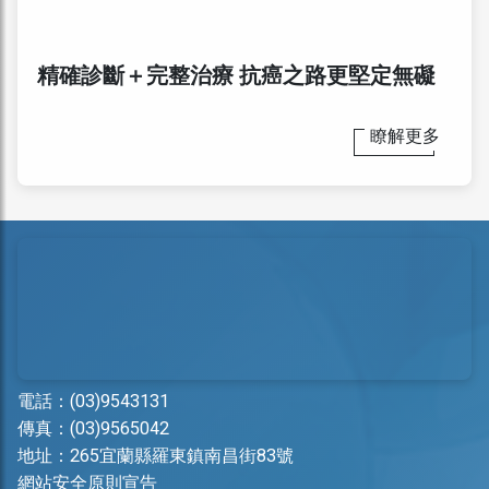
精確診斷＋完整治療 抗癌之路更堅定無礙
瞭解更多
電話：
(03)9543131
傳真：(03)9565042
地址：
265宜蘭縣羅東鎮南昌街83號
網站安全原則宣告